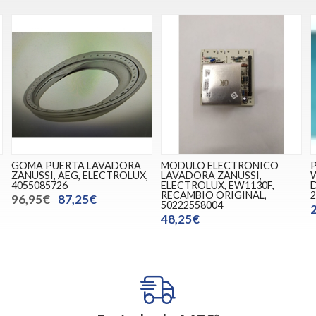
GOMA PUERTA LAVADORA
MODULO ELECTRONICO
ZANUSSI, AEG, ELECTROLUX,
LAVADORA ZANUSSI,
4055085726
ELECTROLUX, EW1130F,
D
RECAMBIO ORIGINAL,
2
96,95€
87,25€
50222558004
48,25€