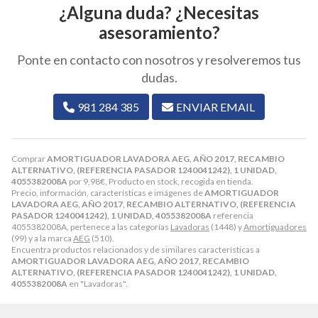
¿Alguna duda? ¿Necesitas
asesoramiento?
Ponte en contacto con nosotros y resolveremos tus
dudas.
981 284 385
ENVIAR EMAIL
Comprar
AMORTIGUADOR LAVADORA AEG, AÑO 2017, RECAMBIO
ALTERNATIVO, (REFERENCIA PASADOR 1240041242), 1 UNIDAD,
4055382008A
por
9,98
€
. Producto en stock, recogida en tienda.
Precio, información, características e imágenes de
AMORTIGUADOR
LAVADORA AEG, AÑO 2017, RECAMBIO ALTERNATIVO, (REFERENCIA
PASADOR 1240041242), 1 UNIDAD, 4055382008A
referencia
4055382008A, pertenece a las categorías
Lavadoras
(1448) y
Amortiguadores
(99) y a la marca
AEG
(510).
Encuentra productos relacionados y de similares características a
AMORTIGUADOR LAVADORA AEG, AÑO 2017, RECAMBIO
ALTERNATIVO, (REFERENCIA PASADOR 1240041242), 1 UNIDAD,
4055382008A
en "Lavadoras".