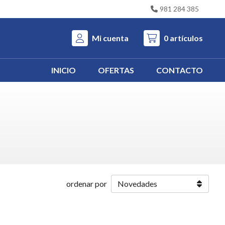
981 284 385
Mi cuenta
0
artículos
INICIO
OFERTAS
CONTACTO
ordenar por