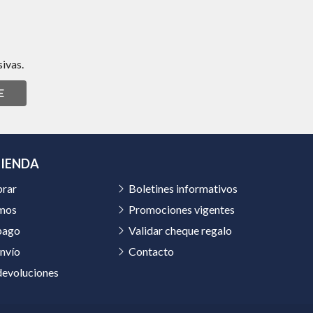
ivas.
E
TIENDA
rar
Boletines informativos
mos
Promociones vigentes
pago
Validar cheque regalo
nvío
Contacto
devoluciones