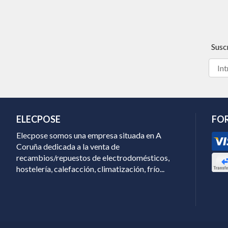
Susc
ELECPOSE
FO
Elecpose somos una empresa situada en A
Coruña dedicada a la venta de
recambios/repuestos de electrodomésticos,
hostelería, calefacción, climatización, frío...