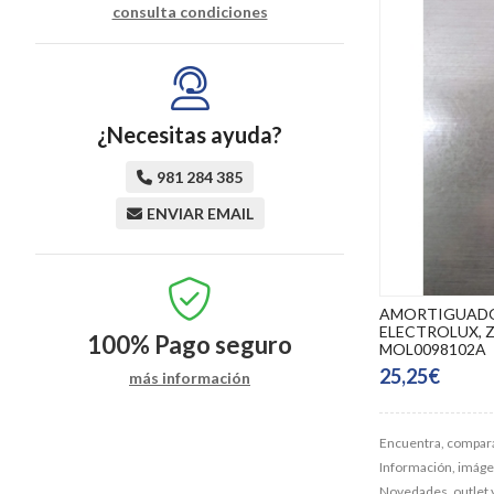
consulta condiciones
¿Necesitas ayuda?
981 284 385
ENVIAR EMAIL
AMORTIGUADO
ELECTROLUX, Z
100%
Pago seguro
MOL0098102A
25,25€
más información
Encuentra, compara
Información, imágene
Novedades, outlet 