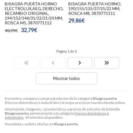
BISAGRA PUERTA HORNO
BISAGRA PUERTA HORNO,
ELECTROLUX,AEG, DERECHO,
190/155/135/37/25/22 MM,
RECAMBIO ORIGINAL,
ROSCA M8, 3870771111
194/152/146/31/22/21/20 MM,
29,86€
ROSCA M5, 3870771112
32,79€
40,99€
Página 1 de 3
Mostrar todos
Encuentra, compara y compra productos de la categoría
Bisagra puerta
(Hornos domésticos e industriales) al mejor precio en nuestra tienda online.
Información, imágenes, características y precios de artículos de la familia
Bisagra puerta
, perteneciente a la categoría
Hornos domésticos e
industriales
. 39 artículos disponibles.
Novedades, outlet y ofertas en
Bisagra puerta
.