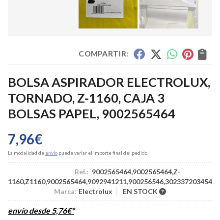
COMPARTIR:
BOLSA ASPIRADOR ELECTROLUX,
TORNADO, Z-1160, CAJA 3
BOLSAS PAPEL, 9002565464
7,96
€
La modalidad de
envío
puede variar el importe final del pedido.
Ref.:
9002565464,9002565464,Z-
1160,Z1160,9002565464,9092941211,900256546,3023372034548,
Marca:
Electrolux
EN STOCK
envío desde
5,76
€
*