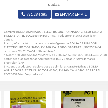
dudas.
981 284 385
ENVIAR EMAIL
Comprar
BOLSA ASPIRADOR ELECTROLUX, TORNADO, Z-1160, CAJA 3
BOLSAS PAPEL, 9002565464
por
7,96
€
. Producto en stock, recogida en
tienda.
Precio, información, características e imágenes de
BOLSA ASPIRADOR
ELECTROLUX, TORNADO, Z-1160, CAJA 3 BOLSAS PAPEL, 9002565464
referencia 9002565464,9002565464,Z-
1160,Z1160,9002565464,9092941211,900256546,3023372034548,642,Z350,
pertenece a las categorías
Aspiradores
(460) y
Bolsas
(442) y a la marca
Electrolux
(279).
Encuentra productos relacionados y de similares características a
BOLSA
ASPIRADOR ELECTROLUX, TORNADO, Z-1160, CAJA 3 BOLSAS PAPEL,
9002565464
en "Aspiradores".