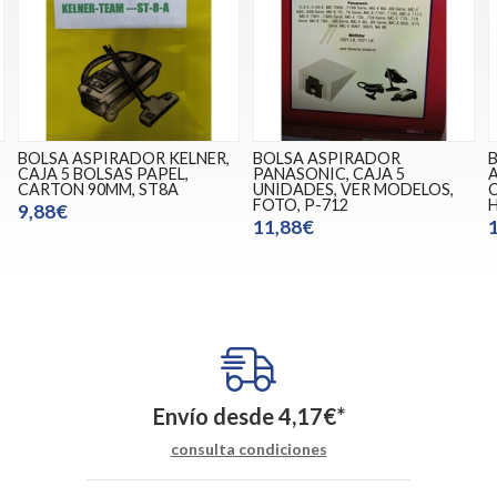
BOLSA ASPIRADOR KELNER,
BOLSA ASPIRADOR
CAJA 5 BOLSAS PAPEL,
PANASONIC, CAJA 5
A
CARTON 90MM, ST8A
UNIDADES, VER MODELOS,
FOTO, P-712
H
9,88€
11,88€
Envío desde
4,17
€
*
consulta condiciones