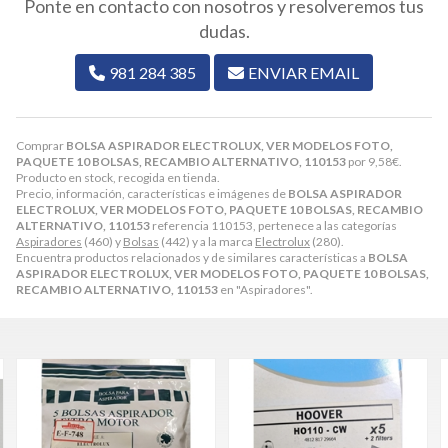
Ponte en contacto con nosotros y resolveremos tus
dudas.
981 284 385
ENVIAR EMAIL
Comprar
BOLSA ASPIRADOR ELECTROLUX, VER MODELOS FOTO,
PAQUETE 10 BOLSAS, RECAMBIO ALTERNATIVO, 110153
por
9,58
€
.
Producto en stock, recogida en tienda.
Precio, información, características e imágenes de
BOLSA ASPIRADOR
ELECTROLUX, VER MODELOS FOTO, PAQUETE 10 BOLSAS, RECAMBIO
ALTERNATIVO, 110153
referencia 110153, pertenece a las categorías
Aspiradores
(460) y
Bolsas
(442) y a la marca
Electrolux
(280).
Encuentra productos relacionados y de similares características a
BOLSA
ASPIRADOR ELECTROLUX, VER MODELOS FOTO, PAQUETE 10 BOLSAS,
RECAMBIO ALTERNATIVO, 110153
en "Aspiradores".