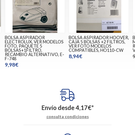
BOLSA ASPIRADOR
BOLSA ASPIRADOR HOOVER,
ELECTROLUX, VER MODELOS
CAJA 5 BOLSAS +2 FILTROS,
M
FOTO, PAQUETE 5
VER FOTO MODELOS
BOLSAS+1FILTRO,
COMPATIBLES, HO110-CW
RECAMBIO ALTERNATIVO, E-
8,94€
F-748
9,98€
Envío desde
4,17
€
*
consulta condiciones