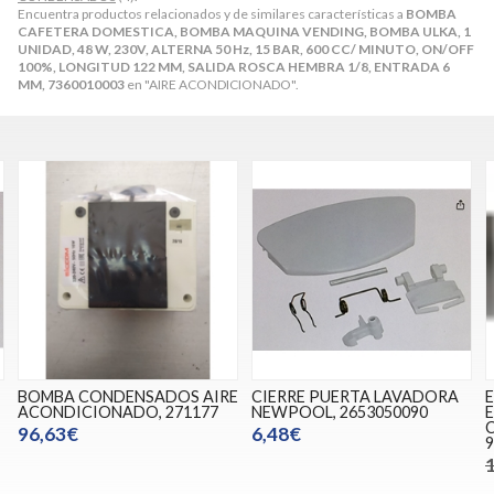
Encuentra productos relacionados y de similares características a
BOMBA
CAFETERA DOMESTICA, BOMBA MAQUINA VENDING, BOMBA ULKA, 1
UNIDAD, 48 W, 230V, ALTERNA 50 Hz, 15 BAR, 600 CC/ MINUTO, ON/OFF
100%, LONGITUD 122 MM, SALIDA ROSCA HEMBRA 1/8, ENTRADA 6
MM, 7360010003
en "AIRE ACONDICIONADO".
BOMBA CONDENSADOS AIRE
CIERRE PUERTA LAVADORA
ACONDICIONADO, 271177
NEWPOOL, 2653050090
96,63€
6,48€
9