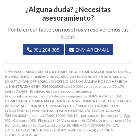
¿Alguna duda? ¿Necesitas
asesoramiento?
Ponte en contacto con nosotros y resolveremos tus
dudas.
981 284 385
ENVIAR EMAIL
Comprar
BOMBA CAFETERA DOMESTICA, BOMBA MAQUINA VENDING,
BOMBA ULKA, 1 UNIDAD, 48 W, 230V, ALTERNA 50 Hz, 15 BAR, 600 CC/
MINUTO, ON/OFF 100%, LONGITUD 122 MM, SALIDA ROSCA HEMBRA
1/8, ENTRADA 6 MM, 7360010003
con 20,00% de descuento por
25,17
€
(antes
31,46
€
). Producto en stock, recogida en tienda.
Precio, información, características e imágenes de
BOMBA CAFETERA
DOMESTICA, BOMBA MAQUINA VENDING, BOMBA ULKA, 1 UNIDAD, 48
W, 230V, ALTERNA 50 Hz, 15 BAR, 600 CC/ MINUTO, ON/OFF 100%,
LONGITUD 122 MM, SALIDA ROSCA HEMBRA 1/8, ENTRADA 6 MM,
7360010003
referencia 7360010003,500124, pertenece a las categorías
Pae
(45),
Cafeteras
(63),
Planchas
(40),
Vaporetas
(46),
Cafeteras industriales
(52),
Bomba cafetera
(6),
Bomba vibratoria
(8),
AIRE ACONDICIONADO
(17),
CAFETERAS DOMESTICAS
(22),
BOMBA VIBRATORIA
(4) y
BOMBA
CONDENSADOS
(4).