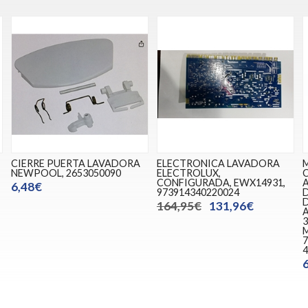
CIERRE PUERTA LAVADORA
ELECTRONICA LAVADORA
NEWPOOL, 2653050090
ELECTROLUX,
CONFIGURADA, EWX14931,
6,48€
973914340220024
164,95€
131,96€
3
7