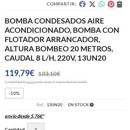
COMPARTIR:
BOMBA CONDESADOS AIRE
ACONDICIONADO, BOMBA CON
FLOTADOR ARRANCADOR,
ALTURA BOMBEO 20 METROS,
CAUDAL 8 L/H, 220V, 13UN20
119,79
€
133,10
€
La modalidad de
envío
puede variar el importe final del pedido.
-10%
Ref.:
13UN20
EN STOCK
envío desde
5,76
€
*
Cantidad