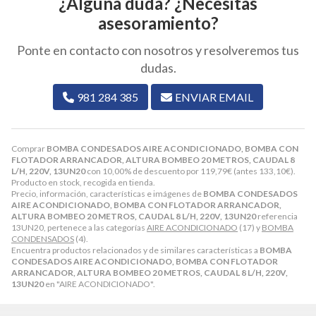
¿Alguna duda? ¿Necesitas
asesoramiento?
Ponte en contacto con nosotros y resolveremos tus
dudas.
981 284 385
ENVIAR EMAIL
Comprar
BOMBA CONDESADOS AIRE ACONDICIONADO, BOMBA CON
FLOTADOR ARRANCADOR, ALTURA BOMBEO 20 METROS, CAUDAL 8
L/H, 220V, 13UN20
con 10,00% de descuento por
119,79
€
(antes
133,10
€
).
Producto en stock, recogida en tienda.
Precio, información, características e imágenes de
BOMBA CONDESADOS
AIRE ACONDICIONADO, BOMBA CON FLOTADOR ARRANCADOR,
ALTURA BOMBEO 20 METROS, CAUDAL 8 L/H, 220V, 13UN20
referencia
13UN20, pertenece a las categorías
AIRE ACONDICIONADO
(17) y
BOMBA
CONDENSADOS
(4).
Encuentra productos relacionados y de similares características a
BOMBA
CONDESADOS AIRE ACONDICIONADO, BOMBA CON FLOTADOR
ARRANCADOR, ALTURA BOMBEO 20 METROS, CAUDAL 8 L/H, 220V,
13UN20
en "AIRE ACONDICIONADO".