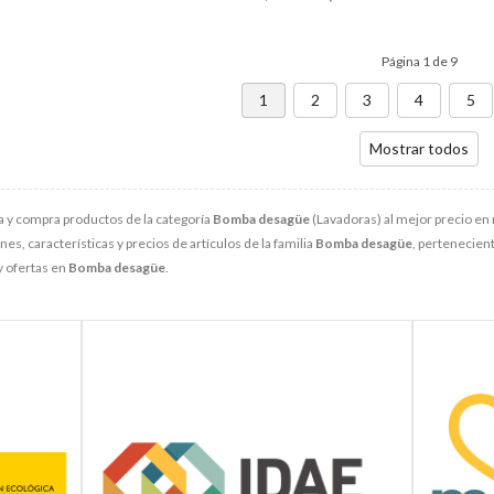
Página 1 de 9
1
2
3
4
5
Mostrar todos
 y compra productos de la categoría
Bomba desagüe
(Lavadoras) al mejor precio en 
s, características y precios de artículos de la familia
Bomba desagüe
, pertenecient
y ofertas en
Bomba desagüe
.