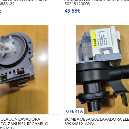
8833132
50248120003
€
49,88€
OFERTA
CULACON LAVADORA
BOMBA DESAGUE LAVADORA EL
EG, ZANUSSI, RECAMBIO
8996461216906
0156118