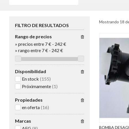
Mostrando 18 d
FILTRO DE RESULTADOS
Rango de precios
»
precios entre 7 €
-
242 €
»
rango entre
7
€
-
242
€
Disponibilidad
En stock
(155)
Próximamente
(1)
Propiedades
en oferta
(16)
Marcas
BOMBA DESAGU
AEG
(8)