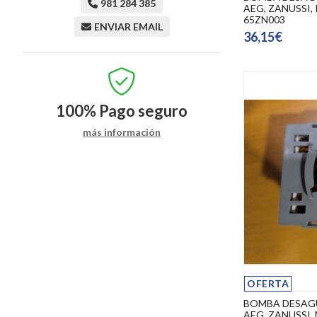
981 284 385
AEG, ZANUSSI
65ZN003
ENVIAR EMAIL
36,15€
100%
Pago seguro
más información
OFERTA
BOMBA DESAG
AEG, ZANUSSI,