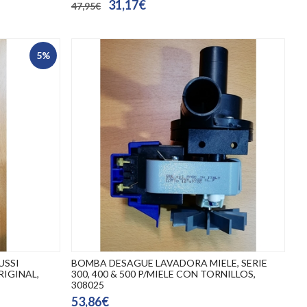
31,17€
47,95€
5%
USSI
BOMBA DESAGUE LAVADORA MIELE, SERIE
RIGINAL,
300, 400 & 500 P/MIELE CON TORNILLOS,
308025
53,86€