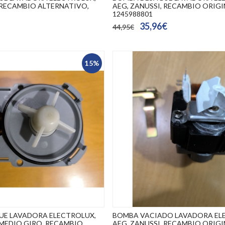
, RECAMBIO ALTERNATIVO,
AEG, ZANUSSI, RECAMBIO ORIGI
1245988801
35,96€
44,95€
15%
UE LAVADORA ELECTROLUX,
BOMBA VACIADO LAVADORA EL
 MEDIO GIRO, RECAMBIO
AEG, ZANUSSI, RECAMBIO ORIGI