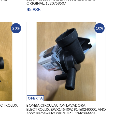
ORIGINAL, 1520758507
45,98€
20%
10%
OFERTA
ECTROLUX,
BOMBA CIRCULACION LAVADORA
ELECTROLUX, EWX14540W, 91460240000, AÑO
2007, RECAMBIO ORIGINAL, 1240794402