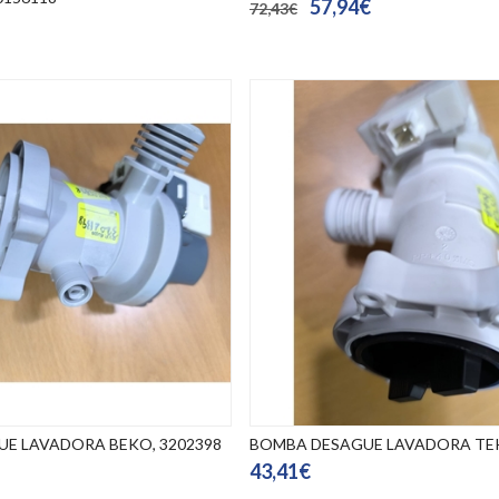
57,94€
72,43€
E LAVADORA BEKO, 3202398
BOMBA DESAGUE LAVADORA TEK
43,41€