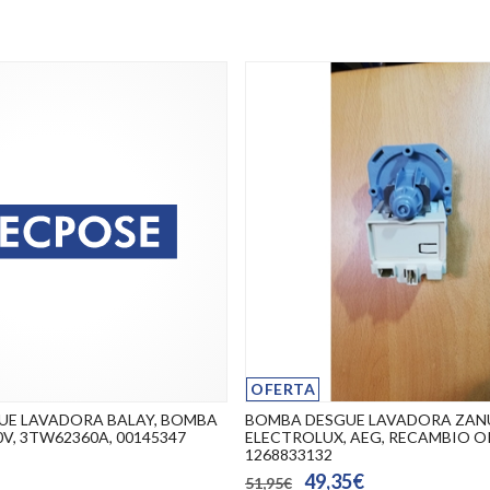
OFERTA
E LAVADORA BALAY, BOMBA
BOMBA DESGUE LAVADORA ZAN
V, 3TW62360A, 00145347
ELECTROLUX, AEG, RECAMBIO O
1268833132
49,35€
51,95€