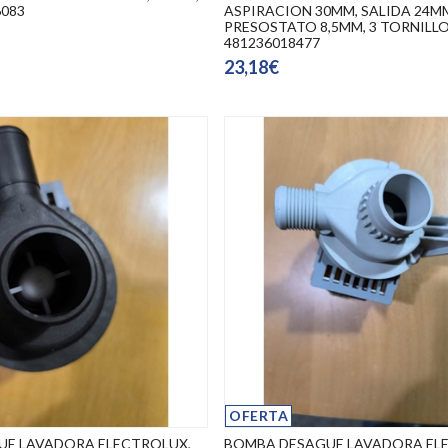
6083
ASPIRACION 30MM, SALIDA 24M
PRESOSTATO 8,5MM, 3 TORNILLO
481236018477
23,18€
OFERTA
UE LAVADORA ELECTROLUX,
BOMBA DESAGUE LAVADORA EL