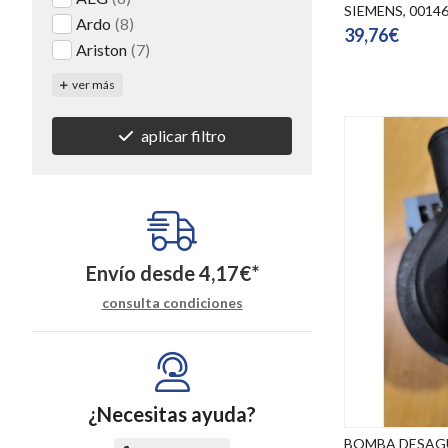
SIEMENS, 0014
Ardo
(8)
39,76€
Ariston
(7)
ver más
aplicar filtro
Envío desde
4,17
€
*
consulta condiciones
¿Necesitas ayuda?
BOMBA DESAG