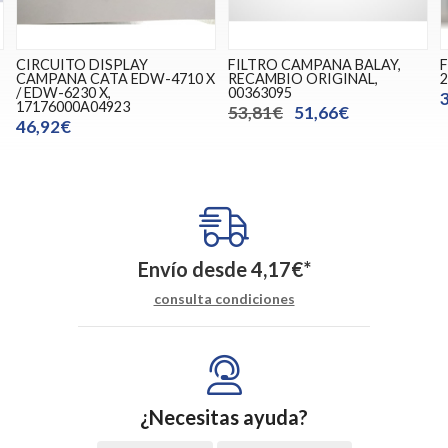
CIRCUITO DISPLAY
FILTRO CAMPANA BALAY,
CAMPANA CATA EDW-4710 X
RECAMBIO ORIGINAL,
2
/ EDW-6230 X,
00363095
17176000A04923
53,81€
51,66€
46,92€
Envío desde
4,17
€
*
consulta condiciones
¿Necesitas ayuda?