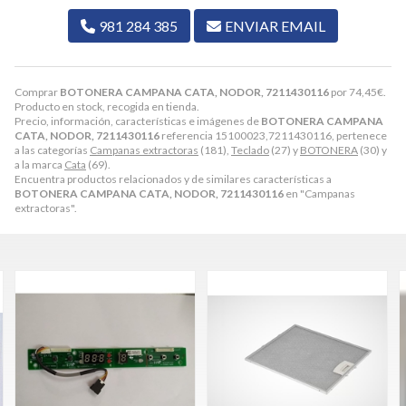
981 284 385
ENVIAR EMAIL
Comprar
BOTONERA CAMPANA CATA, NODOR, 7211430116
por
74,45
€
.
Producto en stock, recogida en tienda.
Precio, información, características e imágenes de
BOTONERA CAMPANA
CATA, NODOR, 7211430116
referencia 15100023,7211430116, pertenece
a las categorías
Campanas extractoras
(181),
Teclado
(27) y
BOTONERA
(30) y
a la marca
Cata
(69).
Encuentra productos relacionados y de similares características a
BOTONERA CAMPANA CATA, NODOR, 7211430116
en "Campanas
extractoras".