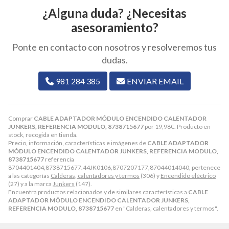
¿Alguna duda? ¿Necesitas
asesoramiento?
Ponte en contacto con nosotros y resolveremos tus
dudas.
981 284 385
ENVIAR EMAIL
Comprar
CABLE ADAPTADOR MÓDULO ENCENDIDO CALENTADOR
JUNKERS, REFERENCIA MODULO, 8738715677
por
19,98
€
. Producto en
stock, recogida en tienda.
Precio, información, características e imágenes de
CABLE ADAPTADOR
MÓDULO ENCENDIDO CALENTADOR JUNKERS, REFERENCIA MODULO,
8738715677
referencia
8704401404,8738715677.44JK0106,8707207177,87044014040, pertenece
a las categorías
Calderas, calentadores y termos
(306) y
Encendido eléctrico
(27) y a la marca
Junkers
(147).
Encuentra productos relacionados y de similares características a
CABLE
ADAPTADOR MÓDULO ENCENDIDO CALENTADOR JUNKERS,
REFERENCIA MODULO, 8738715677
en "Calderas, calentadores y termos".