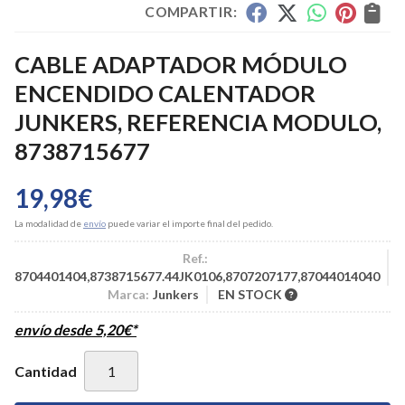
COMPARTIR:
CABLE ADAPTADOR MÓDULO
ENCENDIDO CALENTADOR
JUNKERS, REFERENCIA MODULO,
8738715677
19,98
€
La modalidad de
envío
puede variar el importe final del pedido.
Ref.:
8704401404,8738715677.44JK0106,8707207177,87044014040
Marca:
Junkers
EN STOCK
envío desde
5,20
€
*
Cantidad