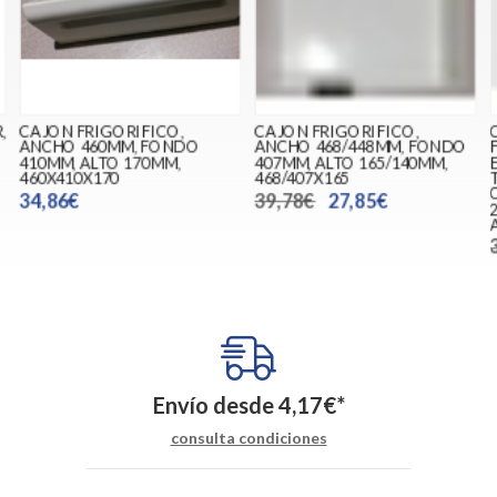
,
CAJON FRIGORIFICO,
CAJON FRIGORIFICO,
ANCHO 460MM, FONDO
ANCHO 468/448MM, FONDO
410MM, ALTO 170MM,
407MM, ALTO 165/140MM,
460X410X170
468/407X165
34,86€
39,78€
27,85€
A
Envío desde
4,17
€
*
consulta condiciones