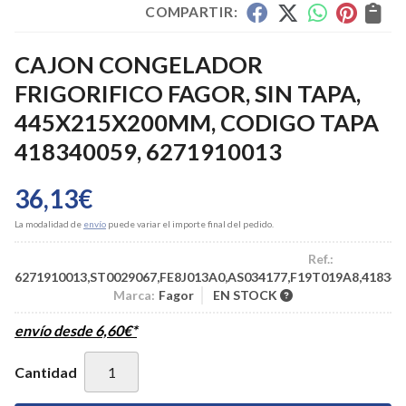
COMPARTIR:
CAJON CONGELADOR
FRIGORIFICO FAGOR, SIN TAPA,
445X215X200MM, CODIGO TAPA
418340059, 6271910013
36,13
€
La modalidad de
envío
puede variar el importe final del pedido.
Ref.:
6271910013,ST0029067,FE8J013A0,AS034177,F19T019A8,418340
Marca:
Fagor
EN STOCK
envío desde
6,60
€
*
Cantidad