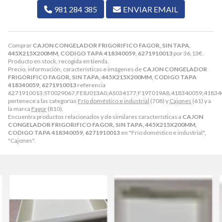
981 284 385
ENVIAR EMAIL
Comprar
CAJON CONGELADOR FRIGORIFICO FAGOR, SIN TAPA,
445X215X200MM, CODIGO TAPA 418340059, 6271910013
por
36,13
€
.
Producto en stock, recogida en tienda.
Precio, información, características e imágenes de
CAJON CONGELADOR
FRIGORIFICO FAGOR, SIN TAPA, 445X215X200MM, CODIGO TAPA
418340059, 6271910013
referencia
6271910013,ST0029067,FE8J013A0,AS034177,F19T019A8,418340059,41834
pertenece a las categorías
Frío doméstico e industrial
(708) y
Cajones
(61) y a
la marca
Fagor
(810).
Encuentra productos relacionados y de similares características a
CAJON
CONGELADOR FRIGORIFICO FAGOR, SIN TAPA, 445X215X200MM,
CODIGO TAPA 418340059, 6271910013
en "Frío doméstico e industrial",
"Cajones".