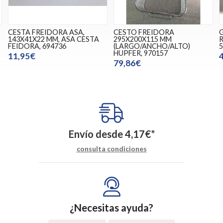
CESTA FREIDORA ASA,
CESTO FREIDORA
143X41X22 MM, ASA CESTA
295X200X115 MM
R
FEIDORA, 694736
(LARGO/ANCHO/ALTO)
5
HUPFER, 970157
11,95€
79,86€
Envío desde
4,17
€
*
consulta condiciones
¿Necesitas ayuda?