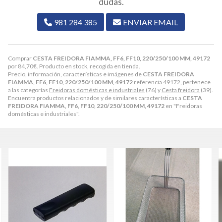
dudas.
981 284 385
ENVIAR EMAIL
Comprar
CESTA FREIDORA FIAMMA, FF6, FF10, 220/250/100 MM, 49172
por
84,70
€
. Producto en stock, recogida en tienda.
Precio, información, características e imágenes de
CESTA FREIDORA
FIAMMA, FF6, FF10, 220/250/100 MM, 49172
referencia 49172, pertenece
a las categorías
Freidoras domésticas e industriales
(76) y
Cesta freidora
(39).
Encuentra productos relacionados y de similares características a
CESTA
FREIDORA FIAMMA, FF6, FF10, 220/250/100 MM, 49172
en "Freidoras
domésticas e industriales".