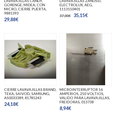
LAVAVAJILLAS CANDY,
LAVAVAJILLAS ZANUSSI,
GORENGE, MIDEA, CON
ELECTROLUX, AEG,
MICRO, CIERRE PUERTA,
1113150401
9881393
35,15€
37,00€
29,88€
CIERRE LAVAVAJILLAS BRAND,
MICROINTERRUPTOR 16
TEKA, SAIVOD, SAMSUNG,
AMPERIOS, 250 VOLTIOS,
AS0033389, 81785243
VALIDO PARA LAVAVAJILLAS,
FREIDORAS, 013738
24,18€
8,94€