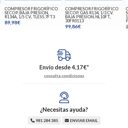
COMPRESOR FRIGORÍFICO
COMPRESOR FRIGORÍFICO
SECOP, BAJA PRESION,
SECOP, GAS R134, 1/3 CV.
S
R134A, 1/5 CV, TLES5.7FT3
BAJA PRESION, NL10FT,
1
30FR0113
89,98€
99,86€
Envío desde
4,17
€
*
consulta condiciones
¿Necesitas ayuda?
981 284 385
ENVIAR EMAIL