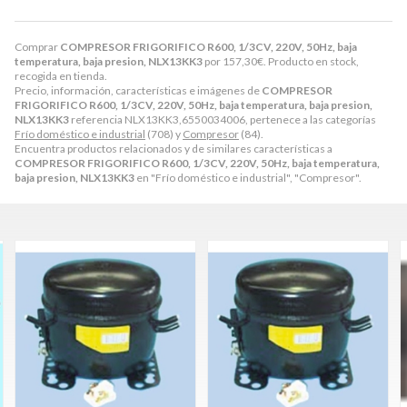
Comprar
COMPRESOR FRIGORIFICO R600, 1/3CV, 220V, 50Hz, baja
temperatura, baja presion, NLX13KK3
por
157,30
€
. Producto en stock,
recogida en tienda.
Precio, información, características e imágenes de
COMPRESOR
FRIGORIFICO R600, 1/3CV, 220V, 50Hz, baja temperatura, baja presion,
NLX13KK3
referencia NLX13KK3,6550034006, pertenece a las categorías
Frío doméstico e industrial
(708) y
Compresor
(84).
Encuentra productos relacionados y de similares características a
COMPRESOR FRIGORIFICO R600, 1/3CV, 220V, 50Hz, baja temperatura,
baja presion, NLX13KK3
en "Frío doméstico e industrial", "Compresor".