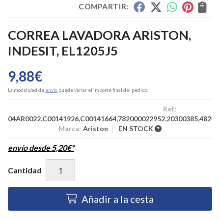
COMPARTIR:
CORREA LAVADORA ARISTON,
INDESIT, EL1205J5
9,88
€
La modalidad de
envío
puede variar el importe final del pedido.
Ref.:
04AR0022,C00141926,C00141664,782000022952,20300385,482000
Marca:
Ariston
EN STOCK
envío desde
5,20
€
*
Cantidad
Añadir a la cesta