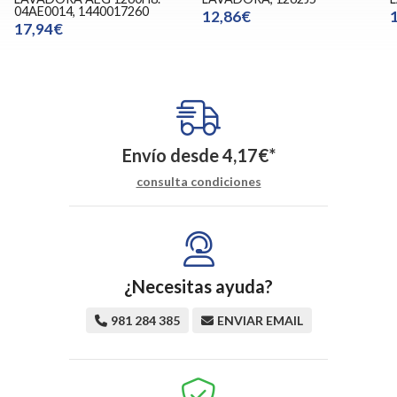
04AE0014, 1440017260
12,86€
17,94€
Envío desde
4,17
€
*
consulta condiciones
¿Necesitas ayuda?
981 284 385
ENVIAR EMAIL