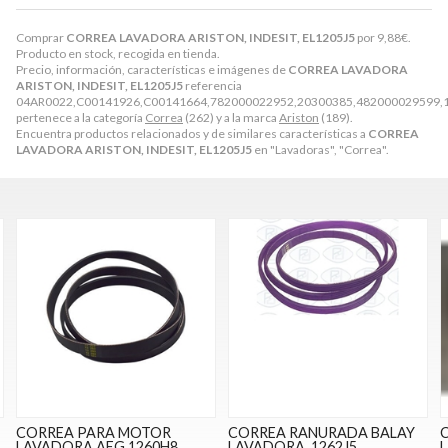
Comprar
CORREA LAVADORA ARISTON, INDESIT, EL1205J5
por
9,88
€
.
Producto en stock, recogida en tienda.
Precio, información, características e imágenes de
CORREA LAVADORA
ARISTON, INDESIT, EL1205J5
referencia
04AR0022,C00141926,C00141664,782000022952,20300385,482000029599,12
pertenece a la categoría
Correa
(262) y a la marca
Ariston
(189).
Encuentra productos relacionados y de similares características a
CORREA
LAVADORA ARISTON, INDESIT, EL1205J5
en "Lavadoras", "Correa".
CORREA PARA MOTOR
CORREA RANURADA BALAY
LAVADORA AEG 1260H8.
LAVADORA, 1262J5
L