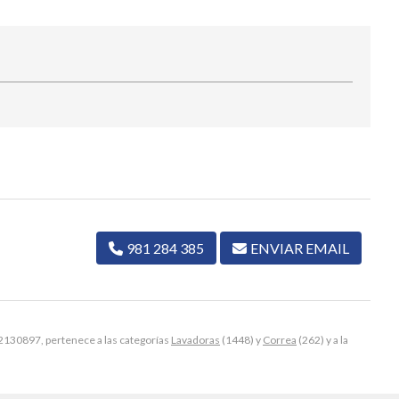
981 284 385
ENVIAR EMAIL
130897, pertenece a las categorías
Lavadoras
(1448) y
Correa
(262) y a la