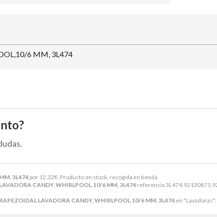
OL,10/6 MM, 3L474
ento?
dudas.
MM, 3L474
por
12,32
€
. Producto en stock, recogida en tienda.
LAVADORA CANDY, WHIRLPOOL,10/6 MM, 3L474
referencia 3L474,92130871,92
RAPEZOIDAL LAVADORA CANDY, WHIRLPOOL,10/6 MM, 3L474
en "Lavadoras".