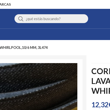
MARCAS
Buscar
WHIRLPOOL,10/6 MM, 3L474
COR
LAV
WHIR
12,32