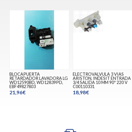
BLOCAPUERTA
ELECTROVALVULA 3 VIAS
RETARDADOR LAVADORA LG
ARISTON, INDESIT ENTRADA
WD12590BD, WD12839PD,
3/4 SALIDA 10 MM 90º 220 V
EBF49827803
C00110331
21,96€
18,98€