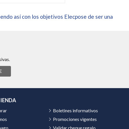
endo así con los objetivos Elecpose de ser una
ivas.
E
TIENDA
rar
Boletines informativos
mos
Promociones vigentes
pago
Validar cheque regalo