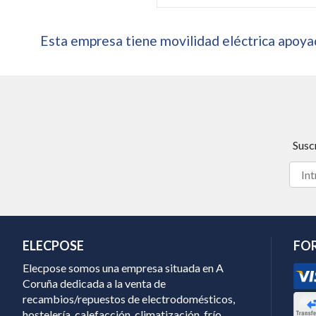
Esta empresa tiene movilidad eléctrica apoyad
Susc
ELECPOSE
FO
Elecpose somos una empresa situada en A
Coruña dedicada a la venta de
recambios/repuestos de electrodomésticos,
hostelería, calefacción, climatización, frío...