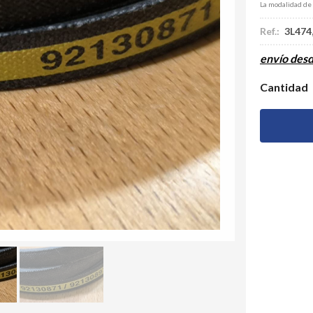
La modalidad de
Ref.:
3L474
envío des
Cantidad