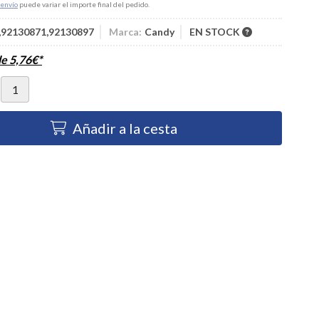
envío
puede variar el importe final del pedido.
,92130871,92130897
Marca:
Candy
EN STOCK
de
5,76
€
*
Añadir a la cesta