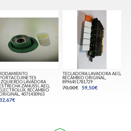
RODAMIENTO
TECLADORA LAVADORA AEG,
PORTACOJINETES
RECAMBIO ORIGINAL,
IZQUIERDO LAVADORA
8996451781729
ESTRECHA ZANUSSI, AEG,
70,00€
59,50€
ELECTROLUX, RECAMBIO
ORIGINAL, 4071430963
32,67€