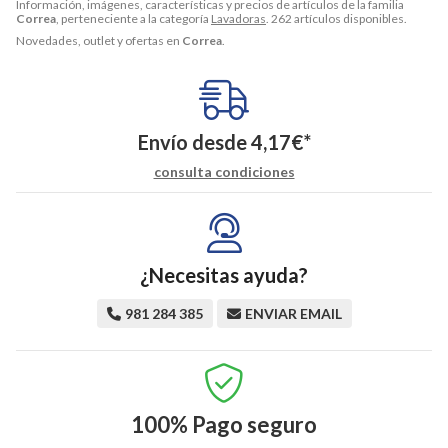
Información, imágenes, características y precios de artículos de la familia
Correa
, perteneciente a la categoría
Lavadoras
. 262 artículos disponibles.
Novedades, outlet y ofertas en
Correa
.
Envío desde
4,17
€
*
consulta condiciones
¿Necesitas ayuda?
981 284 385
ENVIAR EMAIL
100%
Pago seguro