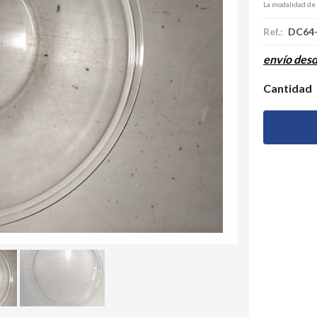
La modalidad de
Ref.:
DC64
envío des
Cantidad