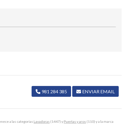
981 284 385
ENVIAR EMAIL
ece a las categorías
Lavadoras
(1447) y
Puertas y aros
(110) y a la marca