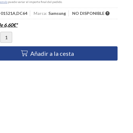
envío
puede variar el importe final del pedido.
-01521A,DC64
Marca:
Samsung
NO DISPONIBLE
de
6,60
€
*
Añadir a la cesta