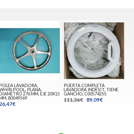
POLEA LAVADORA,
PUERTA COMPLETA
WHIRLPOOL, PLANA,
LAVADORA INDESIT, TIENE
DIAMETRO 276 MM, EJE 20X15
GANCHO, C00574255
MM, 80049569
111,36€
89,09€
26,47€