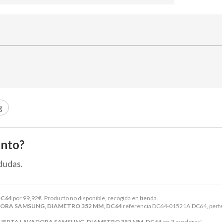
g
ento?
dudas.
DC64
por
99,92
€
. Producto no disponible, recogida en tienda.
DORA SAMSUNG, DIAMETRO 352 MM, DC64
referencia DC64-01521A,DC64, perten
PUERTA LAVADORA SAMSUNG, DIAMETRO 352 MM, DC64
en "Lavadoras".