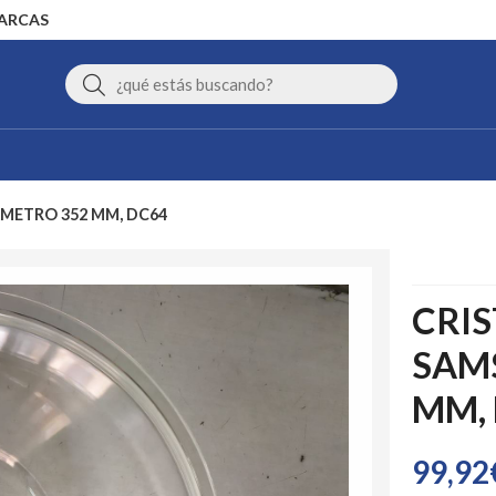
MARCAS
Buscar
AMETRO 352 MM, DC64
CRI
SAM
MM,
99,92