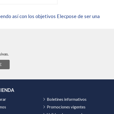
endo así con los objetivos Elecpose de ser una
ivas.
E
TIENDA
rar
Boletines informativos
mos
Promociones vigentes