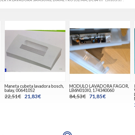
Maneta cubeta lavadora bosch,
MODULO LAVADORA FAGOR,
0
balay, 00641052
LB6N010I0, 174340060
22,51€
21,83€
84,53€
71,85€