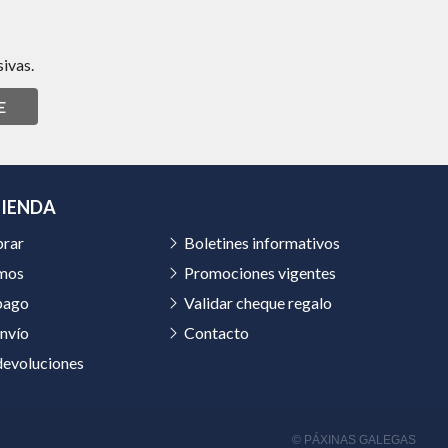
ivas.
E
TIENDA
rar
Boletines informativos
mos
Promociones vigentes
pago
Validar cheque regalo
nvío
Contacto
devoluciones
© PÁXINAS GALEGAS