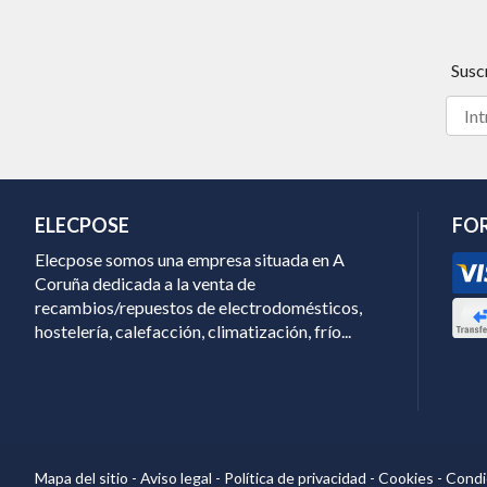
Susc
ELECPOSE
FO
Elecpose somos una empresa situada en A
Coruña dedicada a la venta de
recambios/repuestos de electrodomésticos,
hostelería, calefacción, climatización, frío...
Mapa del sitio
-
Aviso legal
-
Política de privacidad
-
Cookies
-
Condi