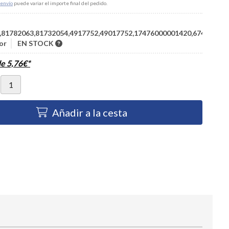
envío
puede variar el importe final del pedido.
,81782063,81732054,4917752,49017752,17476000001420,67400080
or
EN STOCK
de
5,76
€
*
Añadir a la cesta