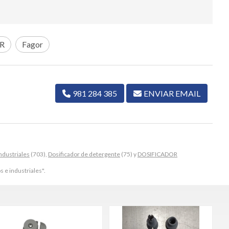
R
Fagor
981 284 385
ENVIAR EMAIL
ndustriales
(703),
Dosificador de detergente
(75) y
DOSIFICADOR
 e industriales".