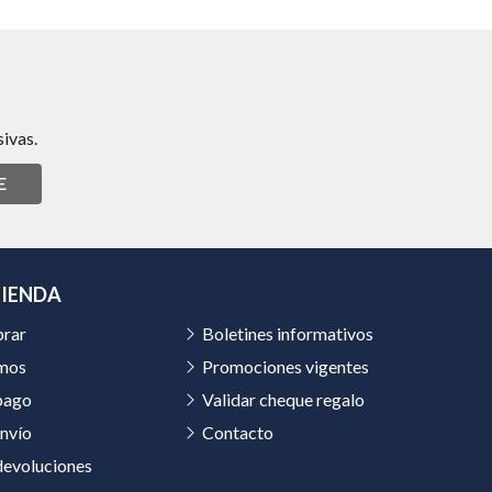
ivas.
E
TIENDA
rar
Boletines informativos
mos
Promociones vigentes
pago
Validar cheque regalo
nvío
Contacto
devoluciones