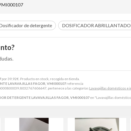
VMI000107
Dosificador de detergente
DOSIFICADOR ABRILLANTADO
ento?
dudas.
7
por
39,92
€
. Producto en stock, recogida en tienda.
TE LAVAVAJILLAS FAGOR, VMI000107
referencia
0800039,8032767606647, pertenece a las categorías
Lavavajillas domésticos e i
DOR DETERGENTE LAVAVAJILLAS FAGOR, VMI000107
en "Lavavajillas domésticos