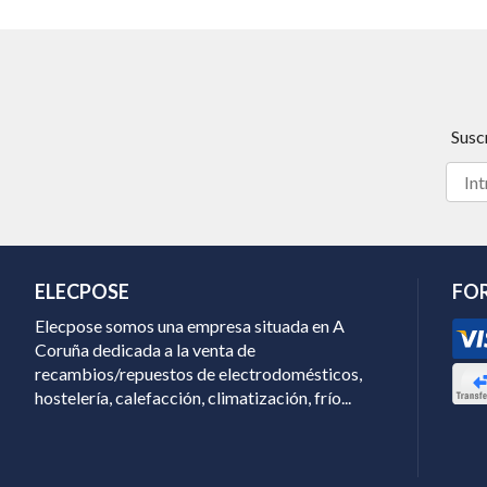
Susc
ELECPOSE
FO
Elecpose somos una empresa situada en A
Coruña dedicada a la venta de
recambios/repuestos de electrodomésticos,
hostelería, calefacción, climatización, frío...