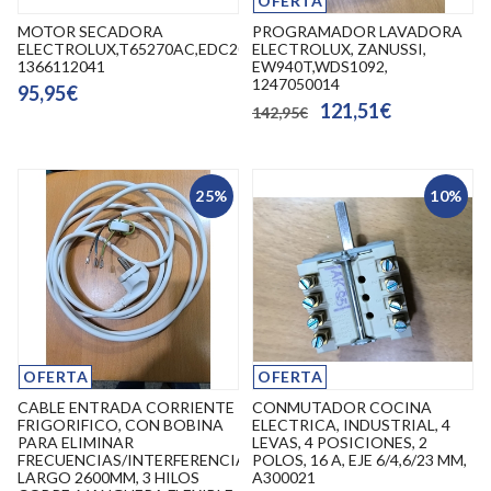
OFERTA
MOTOR SECADORA
PROGRAMADOR LAVADORA
ELECTROLUX,T65270AC,EDC2096GDW,
ELECTROLUX, ZANUSSI,
1366112041
EW940T,WDS1092,
1247050014
95,95€
121,51€
142,95€
25%
10%
OFERTA
OFERTA
CABLE ENTRADA CORRIENTE
CONMUTADOR COCINA
FRIGORIFICO, CON BOBINA
ELECTRICA, INDUSTRIAL, 4
PARA ELIMINAR
LEVAS, 4 POSICIONES, 2
FRECUENCIAS/INTERFERENCIAS,
POLOS, 16 A, EJE 6/4,6/23 MM,
LARGO 2600MM, 3 HILOS
A300021