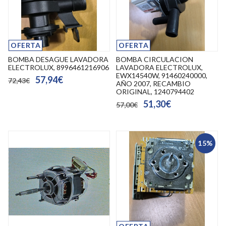
OFERTA
OFERTA
BOMBA DESAGUE LAVADORA
BOMBA CIRCULACION
ELECTROLUX, 8996461216906
LAVADORA ELECTROLUX,
EWX14540W, 91460240000,
57,94€
72,43€
AÑO 2007, RECAMBIO
ORIGINAL, 1240794402
51,30€
57,00€
15%