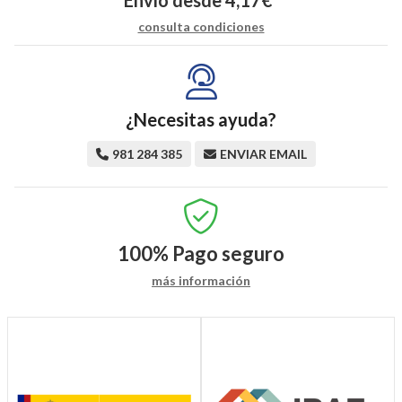
Envío desde
4,17
€
*
consulta condiciones
¿Necesitas ayuda?
981 284 385
ENVIAR EMAIL
100%
Pago seguro
más información