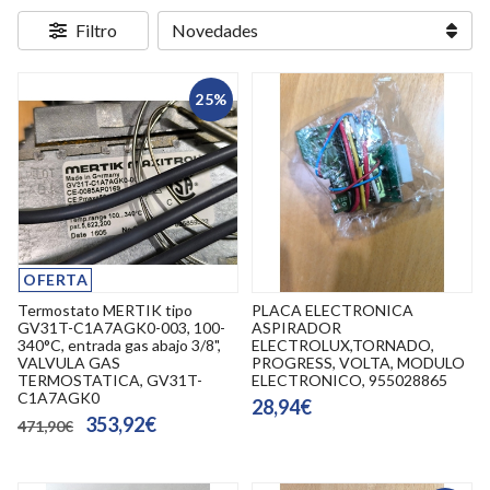
Filtro
25%
OFERTA
Termostato MERTIK tipo
PLACA ELECTRONICA
GV31T-C1A7AGK0-003, 100-
ASPIRADOR
340°C, entrada gas abajo 3/8",
ELECTROLUX,TORNADO,
VALVULA GAS
PROGRESS, VOLTA, MODULO
TERMOSTATICA, GV31T-
ELECTRONICO, 955028865
C1A7AGK0
28,94€
353,92€
471,90€