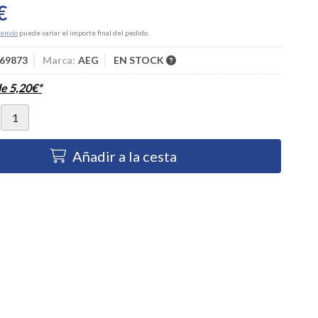
€
envío
puede variar el importe final del pedido.
69873
Marca:
AEG
EN STOCK
de
5,20
€
*
Añadir a la cesta