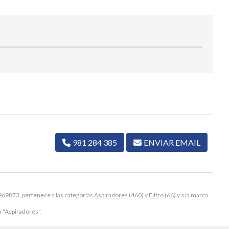
981 284 385
ENVIAR EMAIL
69873, pertenece a las categorías
Aspiradores
(460) y
Filtro
(66) y a la marca
 "Aspiradores".