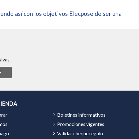
endo así con los objetivos Elecpose de ser una
ivas.
E
TIENDA
rar
Boletines informativos
mos
Promociones vigentes
pago
Validar cheque regalo