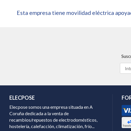
Esta empresa tiene movilidad eléctrica apoyad
Susc
ELECPOSE
FO
Elecpose somos una empresa situada en A
Coruña dedicada a la venta de
recambios/repuestos de electrodomésticos,
hostelería, calefacción, climatización, frío...