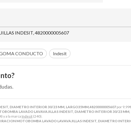
LAS INDESIT, 4820000005607
GOMA CONDUCTO
Indesit
ento?
dudas.
SIT, DIAMETRO INTERIOR 30/23 MM, LARGO35MM,4820000005607
por
9,99
BOMBA LAVADO LAVAVAJILLAS INDESIT, DIAMETRO INTERIOR 30/23 MM,
4) y a la marca
Indesit
(240).
IRACION MOTOBOMBA LAVADO LAVAVAJILLAS INDESIT, DIAMETRO INTERIO