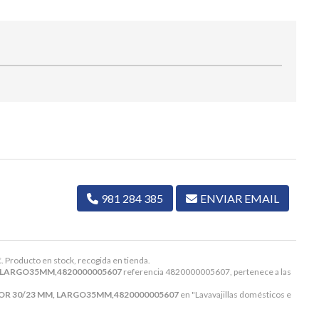
981 284 385
ENVIAR EMAIL
€
. Producto en stock, recogida en tienda.
 LARGO35MM,4820000005607
referencia 4820000005607, pertenece a las
R 30/23 MM, LARGO35MM,4820000005607
en "Lavavajillas domésticos e