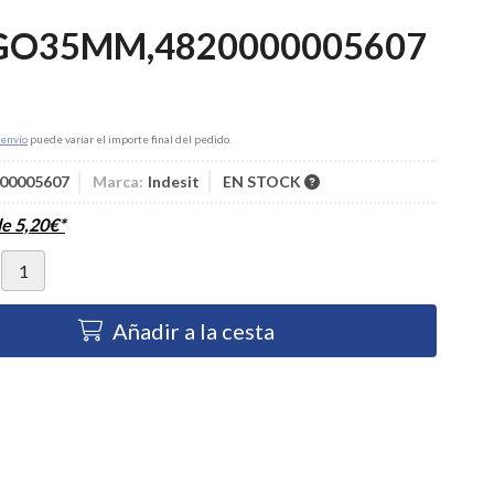
GO35MM,4820000005607
envío
puede variar el importe final del pedido.
00005607
Marca:
Indesit
EN STOCK
de
5,20
€
*
Añadir a la cesta