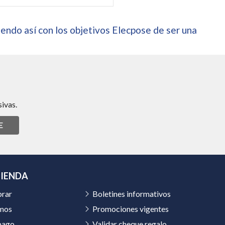
endo así con los objetivos Elecpose de ser una
ivas.
E
TIENDA
rar
Boletines informativos
mos
Promociones vigentes
pago
Validar cheque regalo