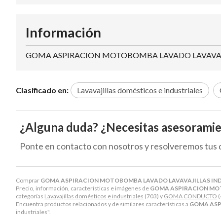
Información
GOMA ASPIRACION MOTOBOMBA LAVADO LAVAVAJIL
Clasificado en:
Lavavajillas domésticos e industriales
¿Alguna duda? ¿Necesitas asesorami
Ponte en contacto con nosotros y resolveremos tus 
Comprar
GOMA ASPIRACION MOTOBOMBA LAVADO LAVAVAJILLAS INDE
Precio, información, características e imágenes de
GOMA ASPIRACION MOTO
categorías
Lavavajillas domésticos e industriales
(703) y
GOMA CONDUCTO
(
Encuentra productos relacionados y de similares características a
GOMA ASP
industriales".