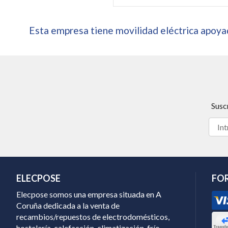
Esta empresa tiene movilidad eléctrica apoyad
Susc
ELECPOSE
FO
Elecpose somos una empresa situada en A
Coruña dedicada a la venta de
recambios/repuestos de electrodomésticos,
hostelería, calefacción, climatización, frío...