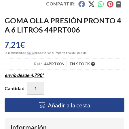
COMPARTIR:
GOMA OLLA PRESIÓN PRONTO 4
A 6 LITROS 44PRT006
7,21
€
La modalidad de
envío
puede variar el importe final del pedido.
Ref.:
44PRT006
EN STOCK
envío desde
4,79
€
*
Cantidad
Añadir a la cesta
Información