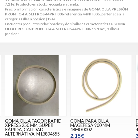
7,21
€
. Producto en stock, recogida en tienda.
Precio, información, características e imágenes de
GOMA OLLA PRESIÓN
PRONTO 4 A 6 LITROS 44PRT006
referencia 44PRT006, pertenece a la
categoría
Ollas a presión
(124).
Encuentra productos relacionados y de similares características a
GOMA
OLLA PRESIÓN PRONTO 4 A 6 LITROS 44PRT006
en "Pae", "Ollas a
presión".
GOMA OLLA FAGOR RAPID
GOMA PARA OLLA
XPRESS 250 MM, SUPER
MAGEFESA 900 MM
RÁPIDA, CALIDAD
44MG0002
ALTERNATIVA, M18804555
2,15€