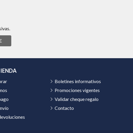
ivas.
E
TIENDA
rar
Boletines informativos
mos
Promociones vigentes
pago
Validar cheque regalo
nvío
Contacto
devoluciones