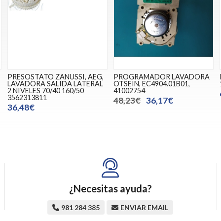
PRESOSTATO ZANUSSI, AEG,
PROGRAMADOR LAVADORA
LAVADORA SALIDA LATERAL
OTSEIN, EC4904.01B01,
2 NIVELES 70/40 160/50
41002754
3562313811
48,23€
36,17€
36,48€
¿Necesitas ayuda?
981 284 385
ENVIAR EMAIL