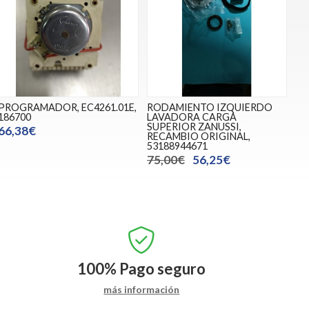
PROGRAMADOR, EC4261.01E,
RODAMIENTO IZQUIERDO
186700
LAVADORA CARGA
SUPERIOR ZANUSSI,
66,38€
RECAMBIO ORIGINAL,
53188944671
75,00€
56,25€
100%
Pago seguro
más información