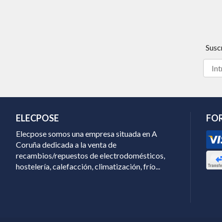
Susc
ELECPOSE
FO
Elecpose somos una empresa situada en A
Coruña dedicada a la venta de
recambios/repuestos de electrodomésticos,
hostelería, calefacción, climatización, frío...