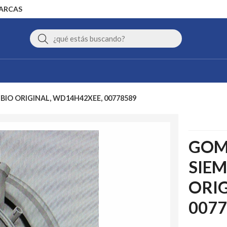
MARCAS
Buscar
BIO ORIGINAL, WD14H42XEE, 00778589
GOM
SIEM
ORIG
0077