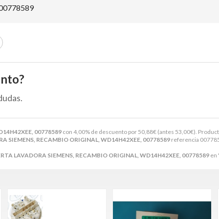
00778589
ento?
dudas.
14H42XEE, 00778589
con 4,00% de descuento por
50,88
€
(antes
53,00
€
). Product
 SIEMENS, RECAMBIO ORIGINAL, WD14H42XEE, 00778589
referencia 00778
RTA LAVADORA SIEMENS, RECAMBIO ORIGINAL, WD14H42XEE, 00778589
en 