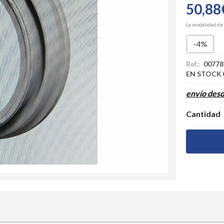
50,88
La modalidad de
-4%
Ref.:
00778
EN STOCK
envío des
Cantidad