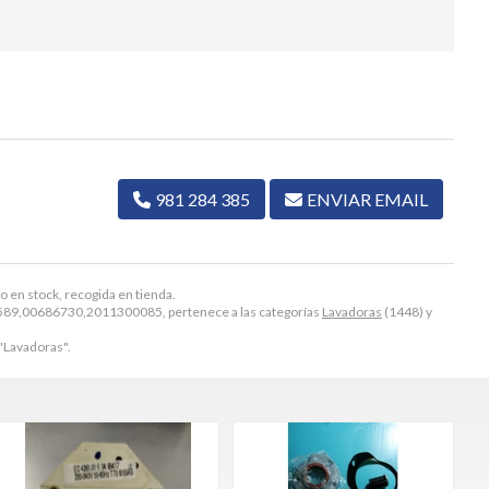
981 284 385
ENVIAR EMAIL
o en stock, recogida en tienda.
589,00686730,2011300085, pertenece a las categorías
Lavadoras
(1448) y
"Lavadoras".