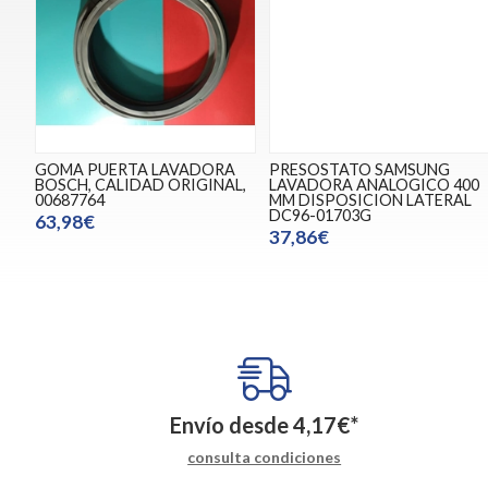
GOMA PUERTA LAVADORA
PRESOSTATO SAMSUNG
BOSCH, CALIDAD ORIGINAL,
LAVADORA ANALOGICO 400
00687764
MM DISPOSICION LATERAL
DC96-01703G
63,98€
37,86€
Envío desde
4,17
€
*
consulta condiciones