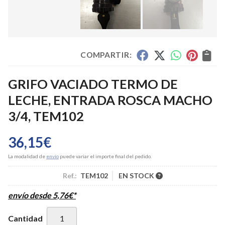
COMPARTIR:
GRIFO VACIADO TERMO DE
LECHE, ENTRADA ROSCA MACHO
3/4, TEM102
36,15
€
La modalidad de
envío
puede variar el importe final del pedido.
Ref.:
TEM102
EN STOCK
envío desde
5,76
€
*
Cantidad