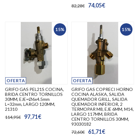
74,05€
82,28€
15%
15%
OFERTA
OFERTA
GRIFO GAS PEL21S COCINA,
GRIFO GAS COPRECI HORNO
BRIDA CENTRO TORNILLOS
COCINA ALASKA, SALIDA
30MM, EJE=Ø6x4.5mm
QUEMADOR GRILL, SALIDA
L=32mm, LARGO 120MM,
QUEMADOR INFERIOR, 2
21310
TERMOPAR M8, EJE 6MM, M14,
LARGO 117MM, BRIDA
97,71€
114,95€
CENTRO TORNILLOS 30MM,
93030182
61,71€
72,60€