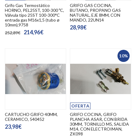
Grifo Gas Termostático
GRIFO GAS COCINA,
HORNO, PEL25ST, 100-300 ºC,
BUTANO, PROPANO GAS
Válvula tipo 25ST 100-300°C
NATURAL, EJE 8MM, CON
entrada gas M16x1,5 (tubo ø
MANDO, 22UN14
10mm),9758
28,98€
214,96€
252,89€
10%
OFERTA
CARTUCHO GRIFO 40MM,
GRIFO COCINA, GRIFO
CERAMICO, 540452
PLANCHA ASAR, CON BRIDA
30MM, TORNILLO M5, SALIDA
23,98€
M14, CON ELECTROIMAN,
ZK098