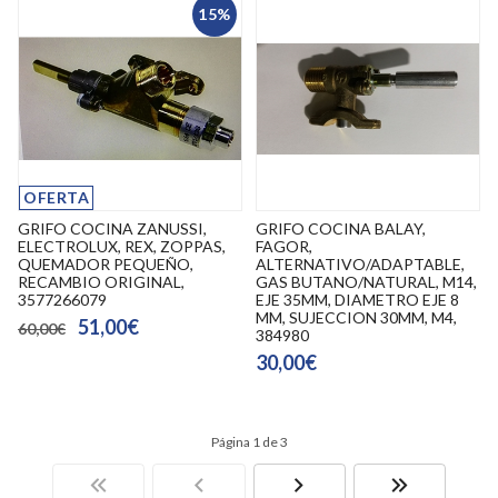
15%
OFERTA
GRIFO COCINA ZANUSSI,
GRIFO COCINA BALAY,
ELECTROLUX, REX, ZOPPAS,
FAGOR,
QUEMADOR PEQUEÑO,
ALTERNATIVO/ADAPTABLE,
RECAMBIO ORIGINAL,
GAS BUTANO/NATURAL, M14,
3577266079
EJE 35MM, DIAMETRO EJE 8
MM, SUJECCION 30MM, M4,
51,00€
60,00€
384980
30,00€
Página 1 de 3