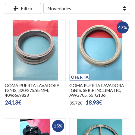
Filtro
47%
OFERTA
GOMA PUERTA LAVADORA
GOMA PUERTA LAVADORA
IGNIS, 320/275/65MM,
IGNIS, SERIE INCLIMATIC,
4046669828
AWG705, 55IG136
24,18€
18,93€
35,72€
15%