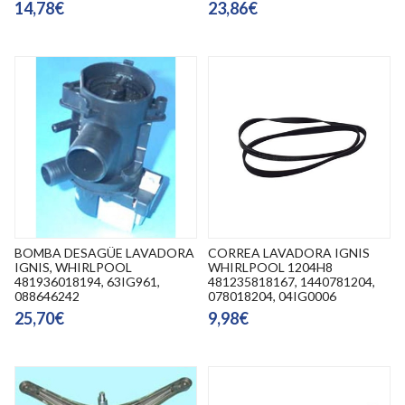
14,78€
23,86€
BOMBA DESAGÜE LAVADORA
CORREA LAVADORA IGNIS
IGNIS, WHIRLPOOL
WHIRLPOOL 1204H8
481936018194, 63IG961,
481235818167, 1440781204,
088646242
078018204, 04IG0006
25,70€
9,98€