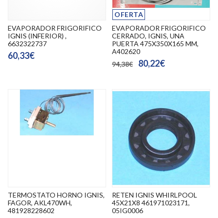
OFERTA
EVAPORADOR FRIGORIFICO
EVAPORADOR FRIGORIFICO
IGNIS (INFERIOR) ,
CERRADO, IGNIS, UNA
6632322737
PUERTA 475X350X165 MM,
A402620
60,33€
80,22€
94,38€
TERMOSTATO HORNO IGNIS,
RETEN IGNIS WHIRLPOOL
FAGOR, AKL470WH,
45X21X8 461971023171,
481928228602
05IG0006