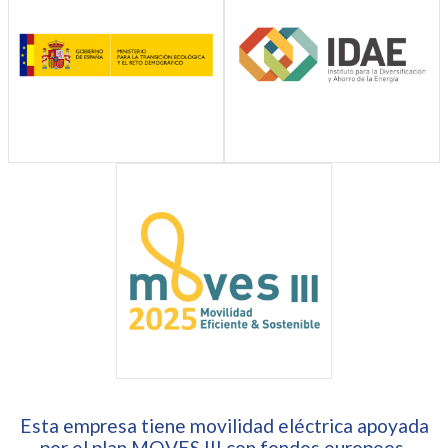
Esta empresa tiene movilidad eléctrica apoyada
por el plan MOVES III con fondos europeos,