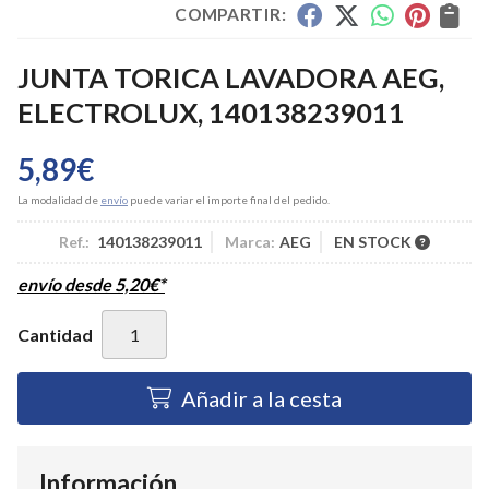
COMPARTIR:
JUNTA TORICA LAVADORA AEG,
ELECTROLUX, 140138239011
5,89
€
La modalidad de
envío
puede variar el importe final del pedido.
Ref.:
140138239011
Marca:
AEG
EN STOCK
envío desde
5,20
€
*
Cantidad
Añadir a la cesta
Información