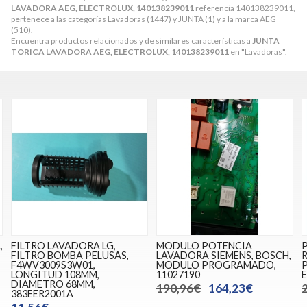
LAVADORA AEG, ELECTROLUX, 140138239011
referencia 140138239011,
pertenece a las categorías
Lavadoras
(1447) y
JUNTA
(1) y a la marca
AEG
(510).
Encuentra productos relacionados y de similares características a
JUNTA
TORICA LAVADORA AEG, ELECTROLUX, 140138239011
en "Lavadoras".
,
FILTRO LAVADORA LG,
MODULO POTENCIA
FILTRO BOMBA PELUSAS,
LAVADORA SIEMENS, BOSCH,
F4WV3009S3W01,
MODULO PROGRAMADO,
LONGITUD 108MM,
11027190
E
DIAMETRO 68MM,
190,96€
164,23€
383EER2001A