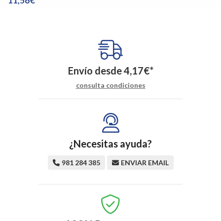
11,56€
Envío desde
4,17
€
*
consulta condiciones
¿Necesitas ayuda?
981 284 385
ENVIAR EMAIL