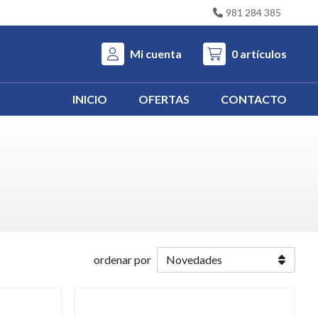
981 284 385
Mi cuenta
0
artículos
INICIO
OFERTAS
CONTACTO
ordenar por