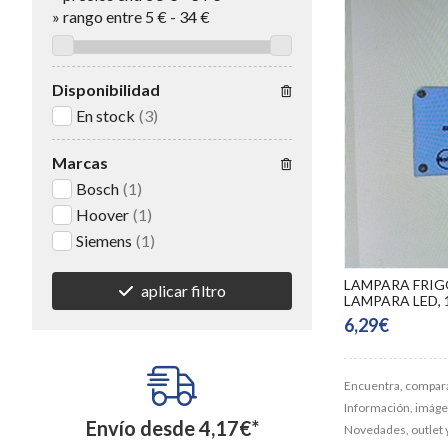
»
rango entre
5
€
-
34
€
Disponibilidad
En stock
(3)
Marcas
Bosch
(1)
Hoover
(1)
Siemens
(1)
LAMPARA FRIG
aplicar filtro
LAMPARA LED, 
6,29€
Encuentra, compara
Información, imágene
Envío desde
4,17
€
*
Novedades, outlet 