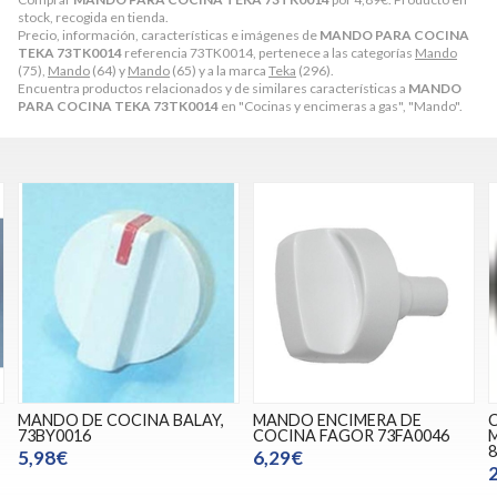
stock, recogida en tienda.
Precio, información, características e imágenes de
MANDO PARA COCINA
TEKA 73TK0014
referencia 73TK0014, pertenece a las categorías
Mando
(75),
Mando
(64) y
Mando
(65) y a la marca
Teka
(296).
Encuentra productos relacionados y de similares características a
MANDO
PARA COCINA TEKA 73TK0014
en "Cocinas y encimeras a gas", "Mando".
MANDO DE COCINA BALAY,
MANDO ENCIMERA DE
73BY0016
COCINA FAGOR 73FA0046
8
5,98€
6,29€