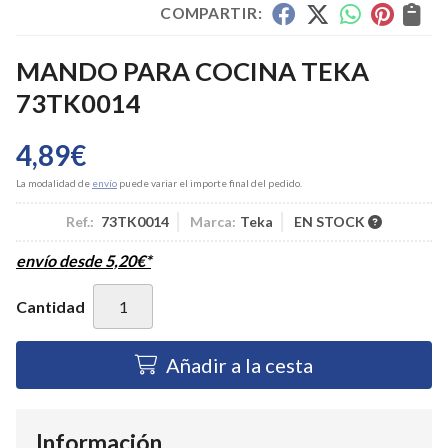
COMPARTIR:
MANDO PARA COCINA TEKA
73TK0014
4,89
€
La modalidad de
envío
puede variar el importe final del pedido.
Ref.:
73TK0014
Marca:
Teka
EN STOCK
envío desde
5,20
€
*
Cantidad
Añadir a la cesta
Información