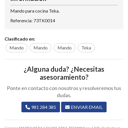
Mando para cocina Teka.
Referencia: 73TK0014
Clasificado en:
Mando
Mando
Mando
Teka
¿Alguna duda? ¿Necesitas
asesoramiento?
Ponte en contacto con nosotros y resolveremos tus
dudas.
981 284 385
ENVIAR EMAIL
Comprar
MANDO PARA COCINA TEKA 73TK0014
por
4,89
€
. Producto en