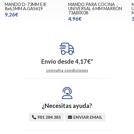
MANDO D-73MM EJE
MANDO PARA COCINA
8x6,5MM A.GAS619
UNIVERSAL 6 MM MARRÓN
U
73AB0038
9,26€
4,96€
Envío desde
4,17
€
*
consulta condiciones
¿Necesitas ayuda?
981 284 385
ENVIAR EMAIL