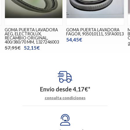
GOMA PUERTA LAVADORA
GOMA PUERTA LAVADORA
AEG, ELECTROLUX,
FAGOR, 905010111, 55FA0013
B
RECAMBIO ORIGINAL,
O
54,45€
400/380/70 MM, 1327246003
57,95€
52,15€
Envío desde
4,17
€
*
consulta condiciones