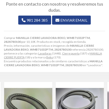
Ponte en contacto con nosotros y resolveremos tus
dudas.
981 284 385
ENVIAR EMAIL
Comprar
MANILLA CIERRE LAVADORA BEKO, WMB71032PTM,
2828780100
por
10,10
€
. Producto en stock, recogida en tienda.
Precio, información, características e imágenes de
MANILLA CIERRE
LAVADORA BEKO, WMB71032PTM, 2828780100
referencia 2828780100,
pertenece a las categorías
Lavadoras
(1448),
Cierre puerta
(187) y
MANILLA
CIERRE PUERTA
(18) y a la marca
Beko
(170).
Encuentra productos relacionados y de similares características a
MANILLA
CIERRE LAVADORA BEKO, WMB71032PTM, 2828780100
en "Lavadoras".