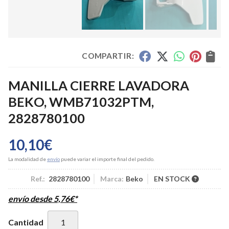
COMPARTIR:
MANILLA CIERRE LAVADORA
BEKO, WMB71032PTM,
2828780100
10,10
€
La modalidad de
envío
puede variar el importe final del pedido.
Ref.:
2828780100
Marca:
Beko
EN STOCK
envío desde
5,76
€
*
Cantidad