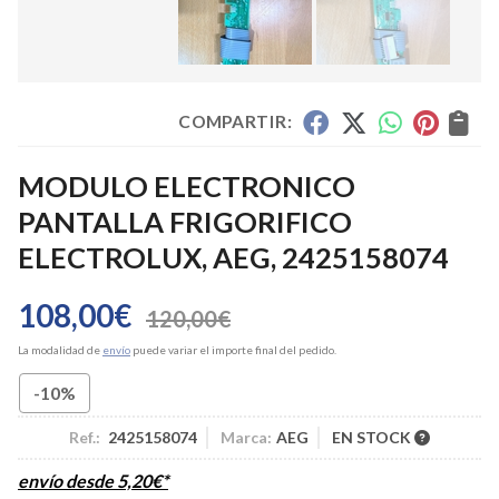
COMPARTIR:
MODULO ELECTRONICO
PANTALLA FRIGORIFICO
ELECTROLUX, AEG, 2425158074
108,00
€
120,00
€
La modalidad de
envío
puede variar el importe final del pedido.
-10%
Ref.:
2425158074
Marca:
AEG
EN STOCK
envío desde
5,20
€
*