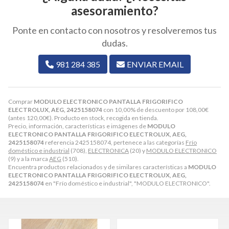
asesoramiento?
Ponte en contacto con nosotros y resolveremos tus
dudas.
981 284 385
ENVIAR EMAIL
Comprar
MODULO ELECTRONICO PANTALLA FRIGORIFICO
ELECTROLUX, AEG, 2425158074
con 10,00% de descuento por
108,00
€
(antes
120,00
€
). Producto en stock, recogida en tienda.
Precio, información, características e imágenes de
MODULO
ELECTRONICO PANTALLA FRIGORIFICO ELECTROLUX, AEG,
2425158074
referencia 2425158074, pertenece a las categorías
Frío
doméstico e industrial
(708),
ELECTRONICA
(20) y
MODULO ELECTRONICO
(9) y a la marca
AEG
(510).
Encuentra productos relacionados y de similares características a
MODULO
ELECTRONICO PANTALLA FRIGORIFICO ELECTROLUX, AEG,
2425158074
en "Frío doméstico e industrial", "MODULO ELECTRONICO".