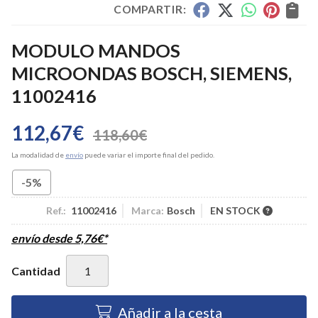
COMPARTIR:
MODULO MANDOS
MICROONDAS BOSCH, SIEMENS,
11002416
112,67
€
118,60
€
La modalidad de
envío
puede variar el importe final del pedido.
-5%
Ref.:
11002416
Marca:
Bosch
EN STOCK
envío desde
5,76
€
*
Cantidad
Añadir a la cesta