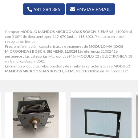
981 284 385
ENVIAR EMAIL
Comprar
MODULO MANDOS MICROONDAS BOSCH, SIEMENS, 11002416
con 5,00% de descuento por
112,67
€
(antes
118,60
€
). Producto en stock,
recogida en tienda.
Precio, información, características e imágenes de
MODULO MANDOS
MICROONDAS BOSCH, SIEMENS, 11002416
referencia 11002416,
pertenece a las categorías
Microondas
(46),
MODULO
(2) y
ELECTRONICA
(3)
y a la marca
Bosch
(350).
Encuentra productos relacionados y de similares características a
MODULO
MANDOS MICROONDAS BOSCH, SIEMENS, 11002416
en "Microondas".