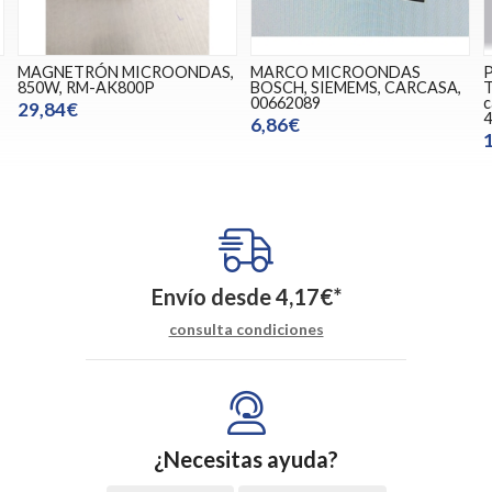
MAGNETRÓN MICROONDAS,
MARCO MICROONDAS
850W, RM-AK800P
BOSCH, SIEMEMS, CARCASA,
T
00662089
c
29,84€
4
6,86€
Envío desde
4,17
€
*
consulta condiciones
¿Necesitas ayuda?