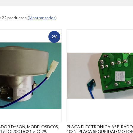
 22 productos
(
Mostrar todos
)
2%
DOR DYSON, MODELOSDC05,
PLACA ELECTRONICA ASPIRADOR
19, DC20C DC21 y DC29,
403N, PLACA SEGURIDAD MOTOR