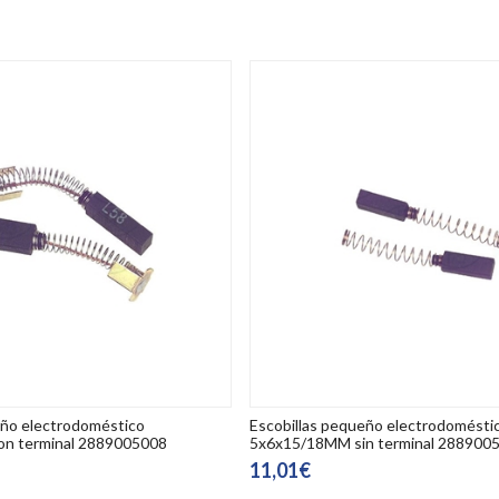
eño electrodoméstico
Escobillas pequeño electrodomésti
n terminal 2889005008
5x6x15/18MM sin terminal 288900
11,01€