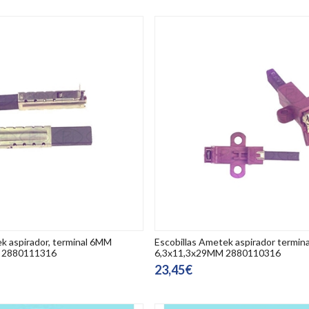
k aspirador, terminal 6MM
Escobillas Ametek aspirador termi
, 2880111316
6,3x11,3x29MM 2880110316
23,45€