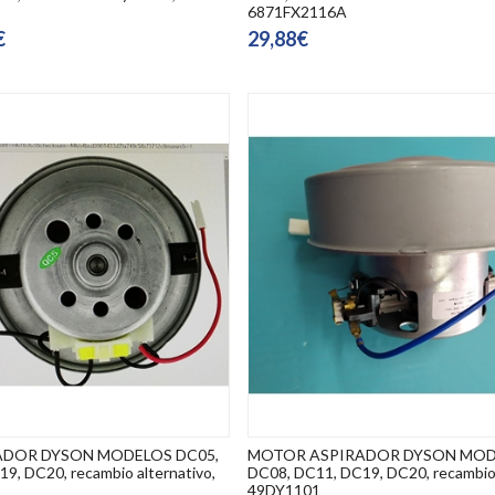
6871FX2116A
€
29,88€
DOR DYSON MODELOS DC05,
MOTOR ASPIRADOR DYSON MOD
9, DC20, recambio alternativo,
DC08, DC11, DC19, DC20, recambio o
49DY1101