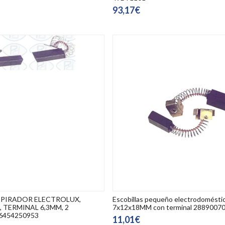
93,17€
SPIRADOR ELECTROLUX,
Escobillas pequeño electrodomésti
, TERMINAL 6,3MM, 2
7x12x18MM con terminal 2889007
6454250953
11,01€