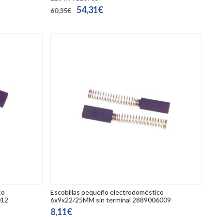
54,31€
60,35€
co
Escobillas pequeño electrodoméstico
012
6x9x22/25MM sin terminal 2889006009
8,11€