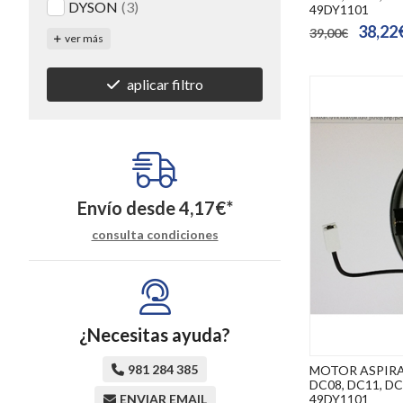
DYSON
(3)
49DY1101
38,22
39,00€
ver más
aplicar filtro
Envío desde
4,17
€
*
consulta condiciones
¿Necesitas ayuda?
981 284 385
MOTOR ASPIRA
DC08, DC11, DC1
49DY1101
ENVIAR EMAIL