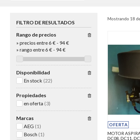
Mostrando 18 de
FILTRO DE RESULTADOS
Rango de precios
»
precios entre 6 €
-
94 €
»
rango entre
6
€
-
94
€
Disponibilidad
En stock
(22)
Propiedades
en oferta
(3)
Marcas
OFERTA
AEG
(1)
MOTOR ASPIRA
Bosch
(1)
DC08, DC11, DC