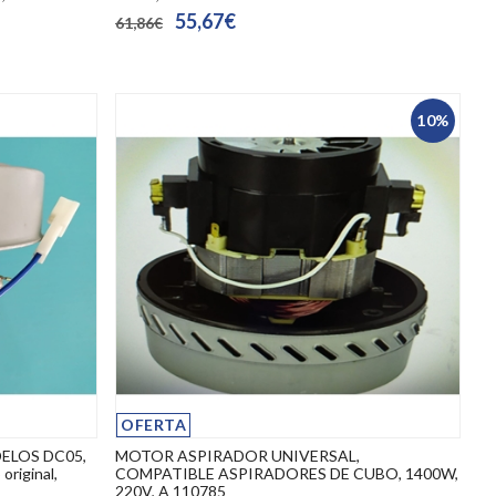
55,67€
61,86€
10%
OFERTA
ELOS DC05,
MOTOR ASPIRADOR UNIVERSAL,
riginal,
COMPATIBLE ASPIRADORES DE CUBO, 1400W,
220V, A 110785