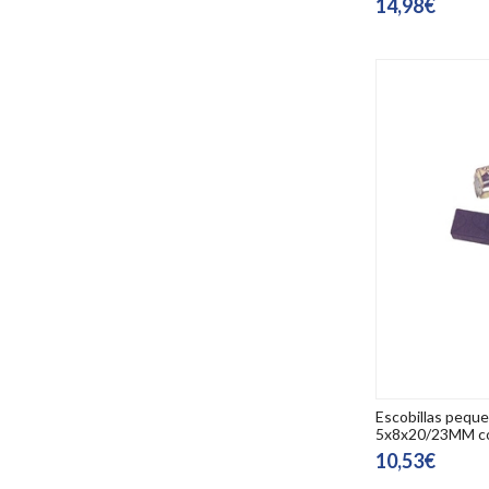
14,98€
Escobillas pequ
5x8x20/23MM co
10,53€