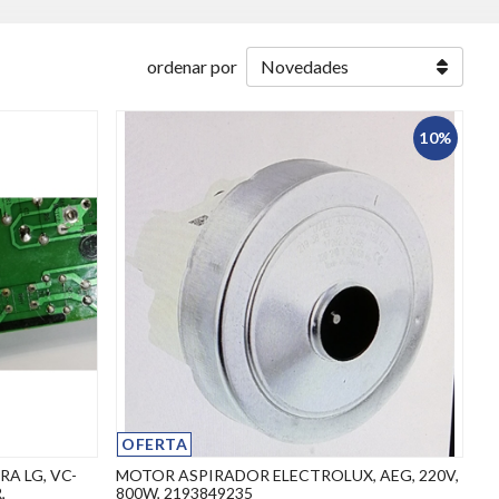
ordenar por
10%
OFERTA
A LG, VC-
MOTOR ASPIRADOR ELECTROLUX, AEG, 220V,
,
800W, 2193849235