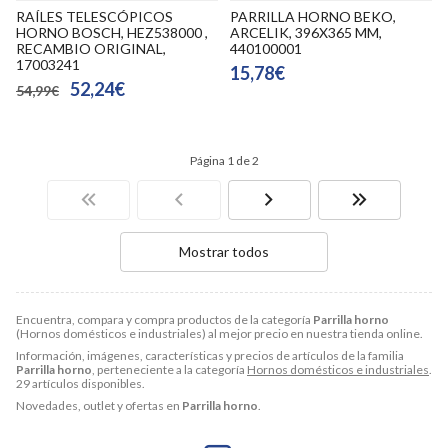
RAÍLES TELESCÓPICOS
PARRILLA HORNO BEKO,
HORNO BOSCH, HEZ538000 ,
ARCELIK, 396X365 MM,
RECAMBIO ORIGINAL,
440100001
17003241
15,78€
52,24€
54,99€
Página 1 de 2
Mostrar todos
Encuentra, compara y compra productos de la categoría
Parrilla horno
(Hornos domésticos e industriales) al mejor precio en nuestra tienda online.
Información, imágenes, características y precios de artículos de la familia
Parrilla horno
, perteneciente a la categoría
Hornos domésticos e industriales
.
29 artículos disponibles.
Novedades, outlet y ofertas en
Parrilla horno
.