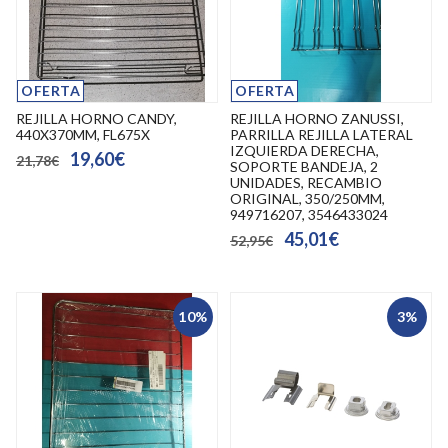
OFERTA
OFERTA
REJILLA HORNO CANDY,
REJILLA HORNO ZANUSSI,
440X370MM, FL675X
PARRILLA REJILLA LATERAL
IZQUIERDA DERECHA,
19,60€
21,78€
SOPORTE BANDEJA, 2
UNIDADES, RECAMBIO
ORIGINAL, 350/250MM,
949716207, 3546433024
45,01€
52,95€
10%
3%