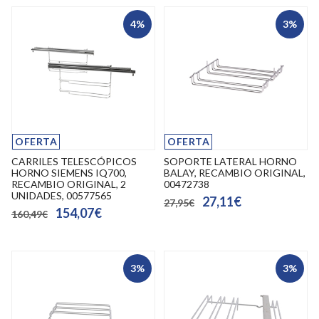
4%
3%
OFERTA
OFERTA
CARRILES TELESCÓPICOS
SOPORTE LATERAL HORNO
HORNO SIEMENS IQ700,
BALAY, RECAMBIO ORIGINAL,
RECAMBIO ORIGINAL, 2
00472738
UNIDADES, 00577565
27,11€
27,95€
154,07€
160,49€
3%
3%