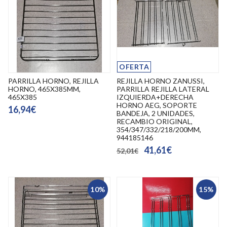
OFERTA
PARRILLA HORNO, REJILLA
REJILLA HORNO ZANUSSI,
HORNO, 465X385MM,
PARRILLA REJILLA LATERAL
465X385
IZQUIERDA+DERECHA
HORNO AEG, SOPORTE
16,94€
BANDEJA, 2 UNIDADES,
RECAMBIO ORIGINAL,
354/347/332/218/200MM,
944185146
41,61€
52,01€
10%
15%