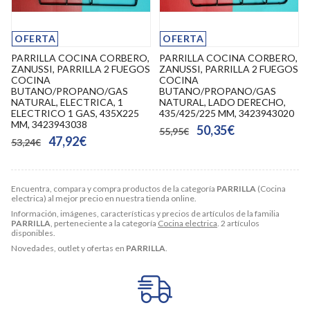
OFERTA
OFERTA
PARRILLA COCINA CORBERO,
PARRILLA COCINA CORBERO,
ZANUSSI, PARRILLA 2 FUEGOS
ZANUSSI, PARRILLA 2 FUEGOS
COCINA
COCINA
BUTANO/PROPANO/GAS
BUTANO/PROPANO/GAS
NATURAL, ELECTRICA, 1
NATURAL, LADO DERECHO,
ELECTRICO 1 GAS, 435X225
435/425/225 MM, 3423943020
MM, 3423943038
50,35€
55,95€
47,92€
53,24€
Encuentra, compara y compra productos de la categoría
PARRILLA
(Cocina
electrica) al mejor precio en nuestra tienda online.
Información, imágenes, características y precios de artículos de la familia
PARRILLA
, perteneciente a la categoría
Cocina electrica
. 2 artículos
disponibles.
Novedades, outlet y ofertas en
PARRILLA
.