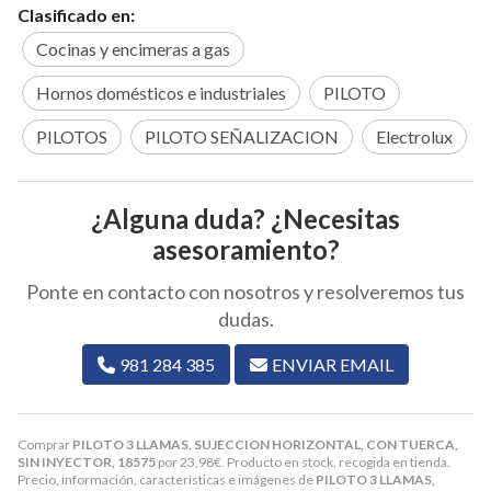
Clasificado en:
Cocinas y encimeras a gas
Hornos domésticos e industriales
PILOTO
PILOTOS
PILOTO SEÑALIZACION
Electrolux
¿Alguna duda? ¿Necesitas
asesoramiento?
Ponte en contacto con nosotros y resolveremos tus
dudas.
981 284 385
ENVIAR EMAIL
Comprar
PILOTO 3 LLAMAS, SUJECCION HORIZONTAL, CON TUERCA,
SIN INYECTOR, 18575
por
23,98
€
. Producto en stock, recogida en tienda.
Precio, información, características e imágenes de
PILOTO 3 LLAMAS,