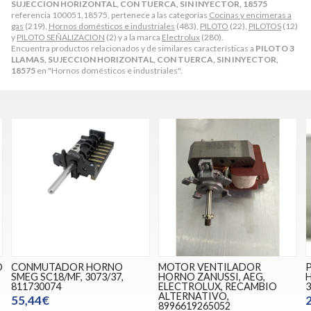
SUJECCION HORIZONTAL, CON TUERCA, SIN INYECTOR, 18575
referencia 100051,18575, pertenece a las categorías
Cocinas y encimeras a
gas
(219),
Hornos domésticos e industriales
(483),
PILOTO
(22),
PILOTOS
(12)
y
PILOTO SEÑALIZACION
(2) y a la marca
Electrolux
(280).
Encuentra productos relacionados y de similares características a
PILOTO 3
LLAMAS, SUJECCION HORIZONTAL, CON TUERCA, SIN INYECTOR,
18575
en "Hornos domésticos e industriales".
O
CONMUTADOR HORNO
MOTOR VENTILADOR
SMEG SC18/MF, 3073/37,
HORNO ZANUSSI, AEG,
2
811730074
ELECTROLUX, RECAMBIO
3
ALTERNATIVO,
55,44€
8996619265052