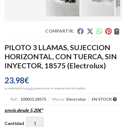
COMPARTIR:
PILOTO 3 LLAMAS, SUJECCION
HORIZONTAL, CON TUERCA, SIN
INYECTOR, 18575
(Electrolux)
23,98
€
La modalidad de
envío
puede variar el importe final del pedido.
Ref.:
100051,18575
Marca:
Electrolux
EN STOCK
envío desde
5,20
€
*
Cantidad