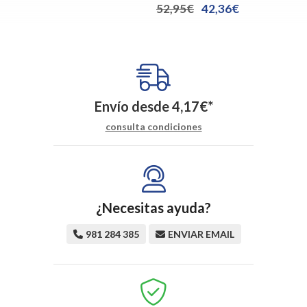
52,95€
42,36€
Envío desde
4,17
€
*
consulta condiciones
¿Necesitas ayuda?
981 284 385
ENVIAR EMAIL