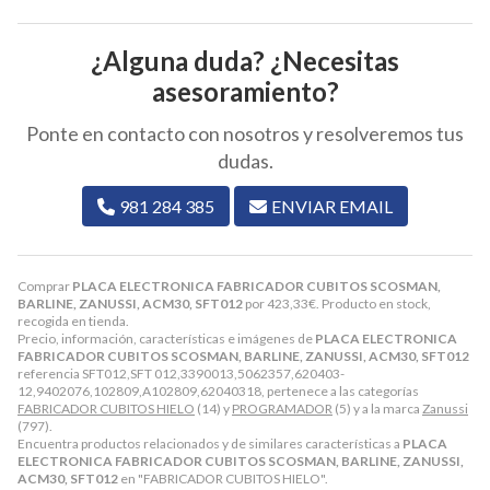
¿Alguna duda? ¿Necesitas
asesoramiento?
Ponte en contacto con nosotros y resolveremos tus
dudas.
981 284 385
ENVIAR EMAIL
Comprar
PLACA ELECTRONICA FABRICADOR CUBITOS SCOSMAN,
BARLINE, ZANUSSI, ACM30, SFT012
por
423,33
€
. Producto en stock,
recogida en tienda.
Precio, información, características e imágenes de
PLACA ELECTRONICA
FABRICADOR CUBITOS SCOSMAN, BARLINE, ZANUSSI, ACM30, SFT012
referencia SFT012,SFT 012,3390013,5062357,620403-
12,9402076,102809,A102809,62040318, pertenece a las categorías
FABRICADOR CUBITOS HIELO
(14) y
PROGRAMADOR
(5) y a la marca
Zanussi
(797).
Encuentra productos relacionados y de similares características a
PLACA
ELECTRONICA FABRICADOR CUBITOS SCOSMAN, BARLINE, ZANUSSI,
ACM30, SFT012
en "FABRICADOR CUBITOS HIELO".