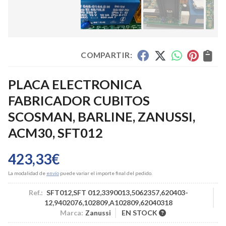
COMPARTIR:
PLACA ELECTRONICA
FABRICADOR CUBITOS
SCOSMAN, BARLINE, ZANUSSI,
ACM30, SFT012
423,33
€
La modalidad de
envío
puede variar el importe final del pedido.
Ref.:
SFT012,SFT 012,3390013,5062357,620403-
12,9402076,102809,A102809,62040318
Marca:
Zanussi
EN STOCK