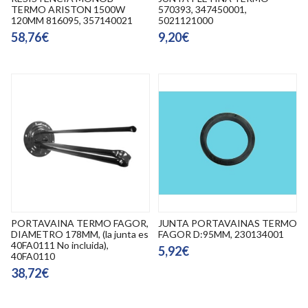
TERMO ARISTON 1500W
570393, 347450001,
120MM 816095, 357140021
5021121000
58,76€
9,20€
PORTAVAINA TERMO FAGOR,
JUNTA PORTAVAINAS TERMO
DIAMETRO 178MM, (la junta es
FAGOR D:95MM, 230134001
40FA0111 No incluida),
5,92€
40FA0110
38,72€