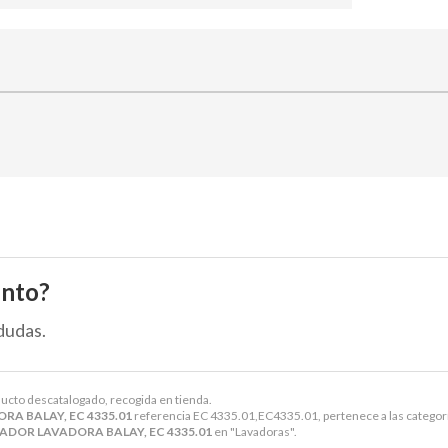
ento?
dudas.
ducto descatalogado, recogida en tienda.
A BALAY, EC 4335.01
referencia EC 4335.01,EC4335.01, pertenece a las categor
DOR LAVADORA BALAY, EC 4335.01
en "Lavadoras".