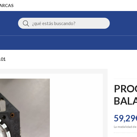
MARCAS
Buscar
.01
PRO
BALA
59,29
La modalidad de