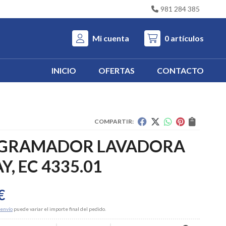
981 284 385
Mi cuenta
0
artículos
INICIO
OFERTAS
CONTACTO
COMPARTIR:
GRAMADOR LAVADORA
Y, EC 4335.01
€
envío
puede variar el importe final del pedido.