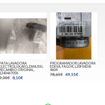
PATA LAVADORA
PROGRAMADOR LAVADORA
ELECTROLUX,AEG,ZANUSSI,
EDESA, FAGOR, L20F042I8-
RECAMBIO ORIGINAL,
4604
1240467058
78,65€
49,55€
9,00€
8,10€