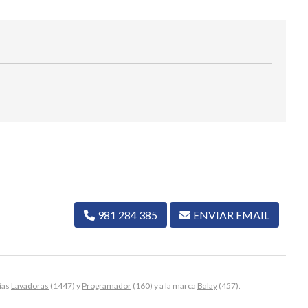
981 284 385
ENVIAR EMAIL
ías
Lavadoras
(1447) y
Programador
(160) y a la marca
Balay
(457).