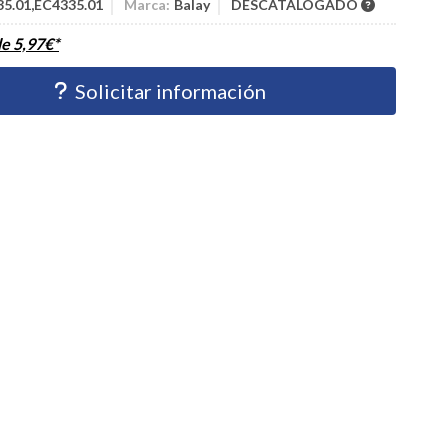
35.01,EC4335.01
Marca:
Balay
DESCATALOGADO
de
5,97
€
*
Solicitar información