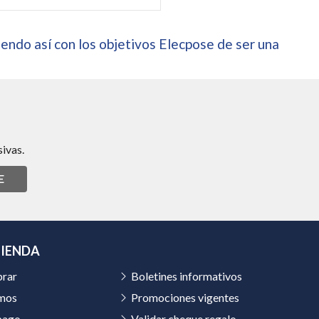
endo así con los objetivos Elecpose de ser una
ivas.
E
TIENDA
rar
Boletines informativos
mos
Promociones vigentes
pago
Validar cheque regalo