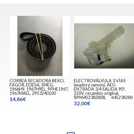
CORREA SECADORA BEKO,
ELECTROVÁLVULA 3 VÍAS
FAGOR, EDESA, SMEG,
lavadora zanussi, AEG
1966H9, 1967H9EL, 9PHE1967,
ENTRADA 3/4 SALIDA 90º,
1967MAEL, 2953240100
220V, recambio original,
8996452382808, 645238280
14,86€
32,00€