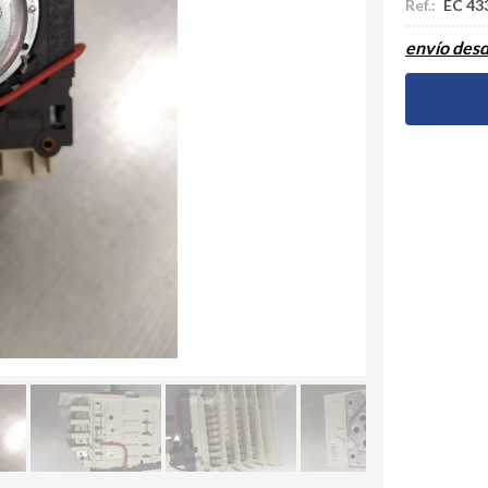
Ref.:
EC 43
envío des