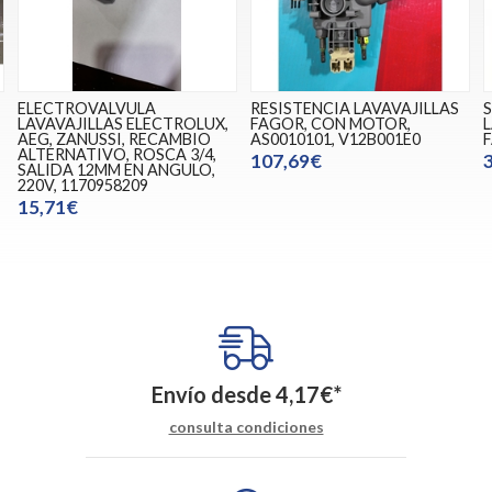
ELECTROVALVULA
RESISTENCIA LAVAVAJILLAS
LAVAVAJILLAS ELECTROLUX,
FAGOR, CON MOTOR,
AEG, ZANUSSI, RECAMBIO
AS0010101, V12B001E0
F
ALTERNATIVO, ROSCA 3/4,
107,69€
SALIDA 12MM EN ANGULO,
220V, 1170958209
15,71€
Envío desde
4,17
€
*
consulta condiciones