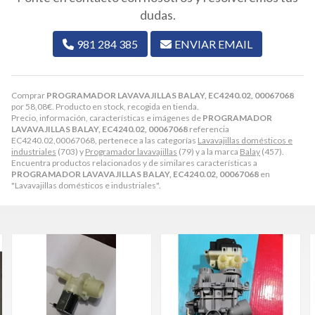
dudas.
981 284 385
ENVIAR EMAIL
Comprar
PROGRAMADOR LAVAVAJILLAS BALAY, EC4240.02, 00067068
por
58,08
€
. Producto en stock, recogida en tienda.
Precio, información, características e imágenes de
PROGRAMADOR
LAVAVAJILLAS BALAY, EC4240.02, 00067068
referencia
EC4240.02,00067068, pertenece a las categorías
Lavavajillas domésticos e
industriales
(703) y
Programador lavavajillas
(79) y a la marca
Balay
(457).
Encuentra productos relacionados y de similares características a
PROGRAMADOR LAVAVAJILLAS BALAY, EC4240.02, 00067068
en
"Lavavajillas domésticos e industriales".