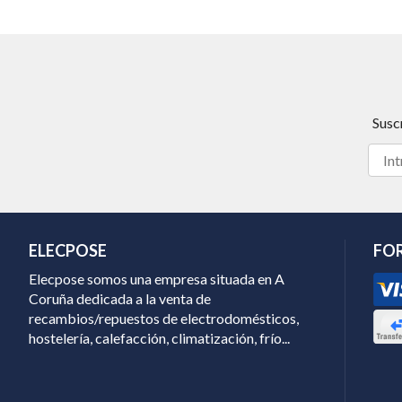
Susc
ELECPOSE
FO
Elecpose somos una empresa situada en A
Coruña dedicada a la venta de
recambios/repuestos de electrodomésticos,
hostelería, calefacción, climatización, frío...