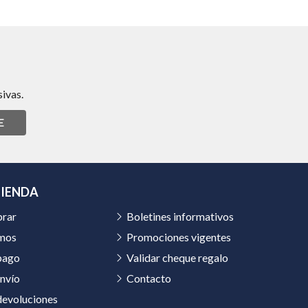
ivas.
E
TIENDA
rar
Boletines informativos
mos
Promociones vigentes
pago
Validar cheque regalo
nvío
Contacto
devoluciones