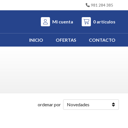
981 284 385
Mi cuenta
0
artículos
INICIO
OFERTAS
CONTACTO
ordenar por