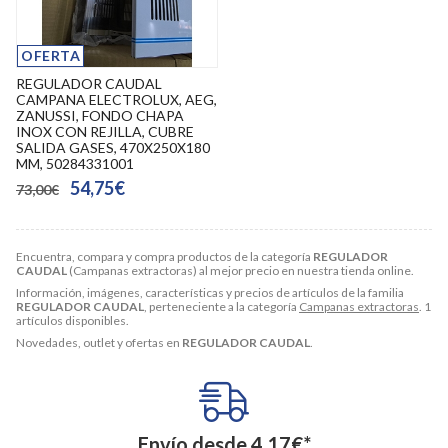
OFERTA
REGULADOR CAUDAL
CAMPANA ELECTROLUX, AEG,
ZANUSSI, FONDO CHAPA
INOX CON REJILLA, CUBRE
SALIDA GASES, 470X250X180
MM, 50284331001
54,75€
73,00€
Encuentra, compara y compra productos de la categoría
REGULADOR
CAUDAL
(Campanas extractoras) al mejor precio en nuestra tienda online.
Información, imágenes, características y precios de artículos de la familia
REGULADOR CAUDAL
, perteneciente a la categoría
Campanas extractoras
. 1
artículos disponibles.
Novedades, outlet y ofertas en
REGULADOR CAUDAL
.
Envío desde
4,17
€
*