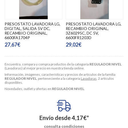
PRESOSTATO LAVADORA LG,
PRESOSTATO LAVADORA LG,
DIGITAL, SALIDA 5V DC,
RECAMBIO ORIGINAL,
RECAMBIO ORIGINAL,
3Z60295C, DC 5V,
6600FA1704P
6600FR1203D
27,67€
29,02€
Encuentra, compara y compra productos de la categoría
REGULADOR NIVEL
(Lavadoras) al mejor precio en nuestra tienda online.
Información, imágenes, características y precios de artículos de la familia
REGULADOR NIVEL
, perteneciente a la categoría
Lavadoras
. 2 artículos
disponibles.
Novedades, outlet y ofertas en
REGULADOR NIVEL
.
Envío desde
4,17
€
*
consulta condiciones