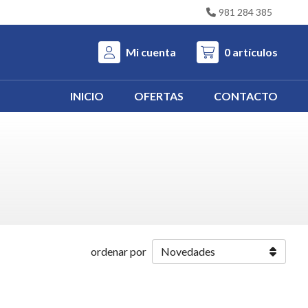
981 284 385
Mi cuenta
0
artículos
INICIO
OFERTAS
CONTACTO
ordenar por