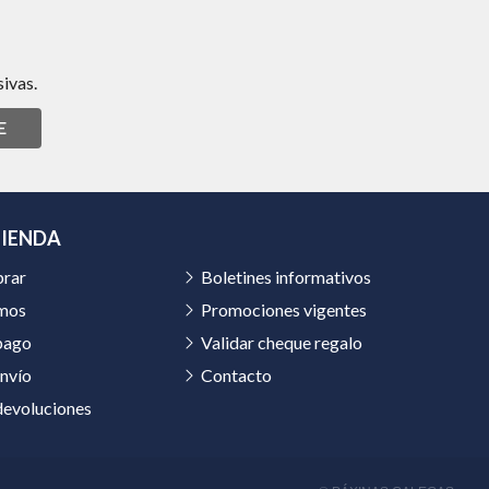
ivas.
E
TIENDA
rar
Boletines informativos
mos
Promociones vigentes
pago
Validar cheque regalo
nvío
Contacto
devoluciones