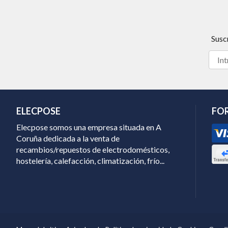
Susc
ELECPOSE
FO
Elecpose somos una empresa situada en A
Coruña dedicada a la venta de
recambios/repuestos de electrodomésticos,
hostelería, calefacción, climatización, frío...