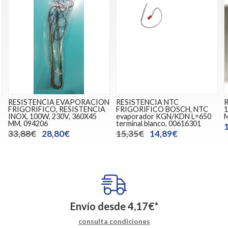
RESISTENCIA EVAPORACION
RESISTENCIA NTC
R
FRIGORIFICO, RESISTENCIA
FRIGORIFICO BOSCH, NTC
1
INOX, 100W, 230V, 360X45
evaporador KGN/KDN L=650
M
MM, 094206
terminal blanco, 00616301
33,88€
28,80€
15,35€
14,89€
Envío desde
4,17
€
*
consulta condiciones