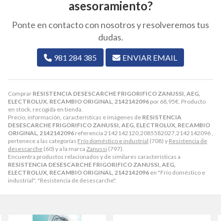
asesoramiento?
Ponte en contacto con nosotros y resolveremos tus
dudas.
981 284 385
ENVIAR EMAIL
Comprar
RESISTENCIA DESESCARCHE FRIGORIFICO ZANUSSI, AEG,
ELECTROLUX, RECAMBIO ORIGINAL, 2142142096
por
68,95
€
. Producto
en stock, recogida en tienda.
Precio, información, características e imágenes de
RESISTENCIA
DESESCARCHE FRIGORIFICO ZANUSSI, AEG, ELECTROLUX, RECAMBIO
ORIGINAL, 2142142096
referencia 2142142120,2085582027,2142142096 ,
pertenece a las categorías
Frío doméstico e industrial
(708) y
Resistencia de
desescarche
(60) y a la marca
Zanussi
(797).
Encuentra productos relacionados y de similares características a
RESISTENCIA DESESCARCHE FRIGORIFICO ZANUSSI, AEG,
ELECTROLUX, RECAMBIO ORIGINAL, 2142142096
en "Frío doméstico e
industrial", "Resistencia de desescarche".