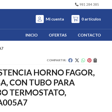
981 284 385
Mi cuenta
0
artículos
INICIO
OFERTAS
CONTACTO
A7
COMPARTIR:
STENCIA HORNO FAGOR,
A, CON TUBO PARA
BO TERMOSTATO,
A005A7