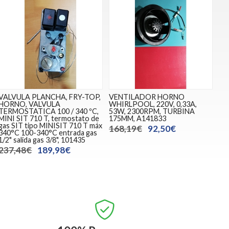
VALVULA PLANCHA, FRY-TOP,
VENTILADOR HORNO
HORNO, VALVULA
WHIRLPOOL, 220V, 0,33A,
TERMOSTATICA 100 / 340 ºC,
53W, 2300RPM, TURBINA
MINI SIT 710 T, termostato de
175MM, A141833
gas SIT tipo MINISIT 710 T máx
168,19€
92,50€
340°C 100-340°C entrada gas
1/2" salida gas 3/8", 101435
237,48€
189,98€