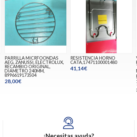
PARRILLA MICRFOONDAS
RESISTENCIA HORNO
AEG, ZANUSSI, ELECTROLUX,
CATA,17471100001480
RECAMBIO ORIGINAL,
41,14€
DIAMETRO 240MM,
8996619173504
28,00€
¿Necesitas ayuda?