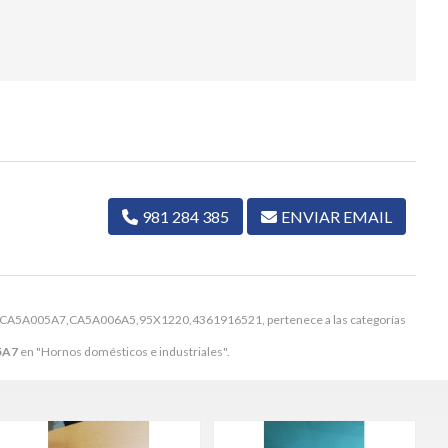
981 284 385
ENVIAR EMAIL
 CA5A005A7,CA5A006A5,95X1220,4361916521, pertenece a las categorías
5A7
en "Hornos domésticos e industriales".