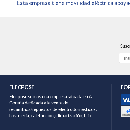
Esta empresa tiene movilidad eléctrica apoyad
Susc
ELECPOSE
FO
Elecpose somos una empresa situada en A
Coruña dedicada a la venta de
recambios/repuestos de electrodomésticos,
hostelería, calefacción, climatización, frío...