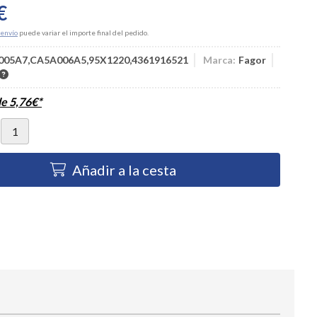
€
envío
puede variar el importe final del pedido.
05A7,CA5A006A5,95X1220,4361916521
Marca:
Fagor
de
5,76
€
*
Añadir a la cesta