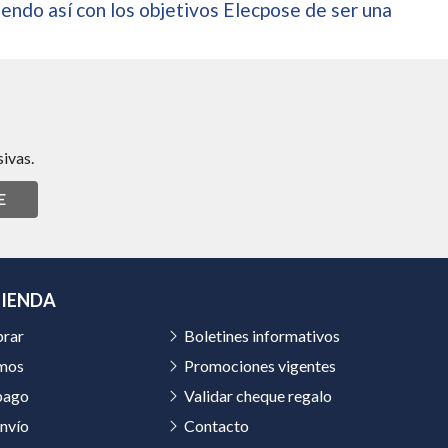
endo así con los objetivos Elecpose de ser una
ivas.
E
TIENDA
rar
Boletines informativos
mos
Promociones vigentes
pago
Validar cheque regalo
nvío
Contacto