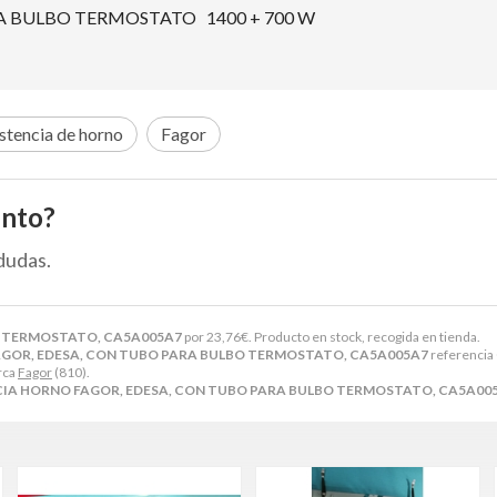
A BULBO TERMOSTATO 1400 + 700 W
stencia de horno
Fagor
ento?
dudas.
O TERMOSTATO, CA5A005A7
por
23,76
€
. Producto en stock, recogida en tienda.
AGOR, EDESA, CON TUBO PARA BULBO TERMOSTATO, CA5A005A7
referencia
rca
Fagor
(810).
CIA HORNO FAGOR, EDESA, CON TUBO PARA BULBO TERMOSTATO, CA5A00