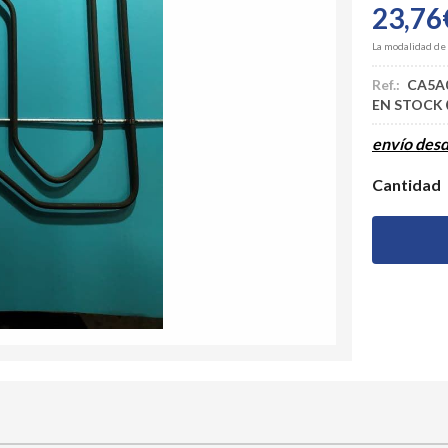
23,76
La modalidad de
Ref.:
CA5A0
EN STOCK
envío des
Cantidad